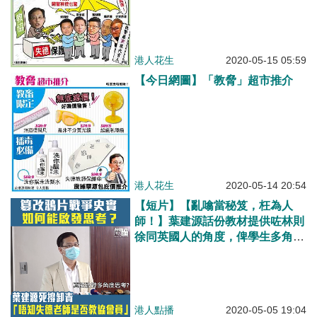
港人花生
2020-05-15 05:59
【今日網圖】「教脅」超市推介
港人花生
2020-05-14 20:54
【短片】【亂噏當秘笈，枉為人
師！】葉建源話份教材提供咗林則
徐同英國人的角度，俾學生多角度
思考，《港人講地》記者連番追問
用錯誤資料去思考，點樣能得出正
確結論，佢就死撐卸責。
港人點播
2020-05-05 19:04