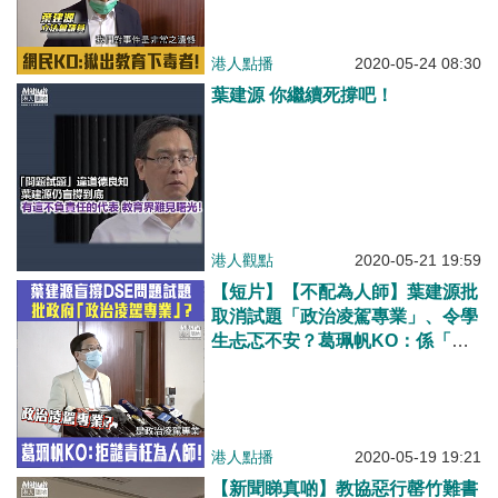
港人點播
2020-05-24 08:30
葉建源 你繼續死撐吧！
港人觀點
2020-05-21 19:59
【短片】【不配為人師】葉建源批
取消試題「政治凌駕專業」、令學
生忐忑不安？葛珮帆KO：係「黃
老師」政治凌駕專業！係試題令學
生忐忑不安！葉建源不譴責不檢
討、不配代表教育界！
港人點播
2020-05-19 19:21
【新聞睇真啲】教協惡行罄竹難書