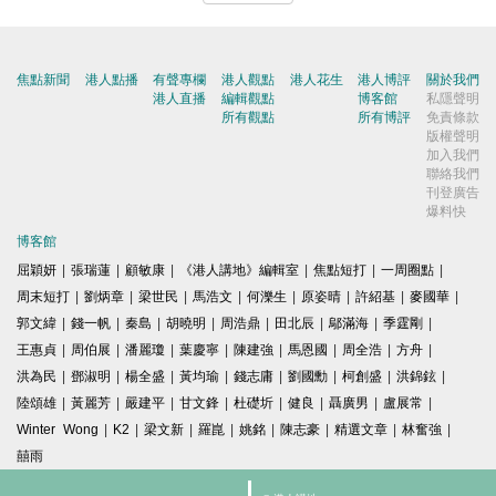
焦點新聞
港人點播
有聲專欄
港人觀點
港人花生
港人博評
關於我們
港人直播
編輯觀點
博客館
私隱聲明
所有觀點
所有博評
免責條款
版權聲明
加入我們
聯絡我們
刊登廣告
爆料快
博客館
屈穎妍
|
張瑞蓮
|
顧敏康
|
《港人講地》編輯室
|
焦點短打
|
一周圈點
|
周末短打
|
劉炳章
|
梁世民
|
馬浩文
|
何濼生
|
原姿晴
|
許紹基
|
麥國華
|
郭文緯
|
錢一帆
|
秦島
|
胡曉明
|
周浩鼎
|
田北辰
|
鄔滿海
|
季霆剛
|
王惠貞
|
周伯展
|
潘麗瓊
|
葉慶寧
|
陳建強
|
馬恩國
|
周全浩
|
方舟
|
洪為民
|
鄧淑明
|
楊全盛
|
黃均瑜
|
錢志庸
|
劉國勳
|
柯創盛
|
洪錦鉉
|
陸頌雄
|
黃麗芳
|
嚴建平
|
甘文鋒
|
杜礎圻
|
健良
|
聶廣男
|
盧展常
|
Winter Wong
|
K2
|
梁文新
|
羅崑
|
姚銘
|
陳志豪
|
精選文章
|
林奮強
|
囍雨