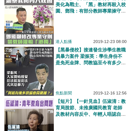
美化為戰士、「黑」教材再殺入校
園、鄧飛：有部分教師專業操守出
問題、應修改專業操守守則、命令
禁止灌輸「港獨」等分離主義
港人點播
2019-12-23 08:00
【黑暴侵校】接連發生涉學生教職
員暴力案件 梁振英：學生身份不
是免死金牌、問教協至今有多少會
員被捕
焦點新聞
2019-12-16 12:56
【短片】【一針見血】伍淑清：教
育局脫節、未推廣國民教育 老師
及教材內容反中、年輕人唔認自己
中國人 父母亦寵壞子女、唔責怪
子女反而責怪政府和警察