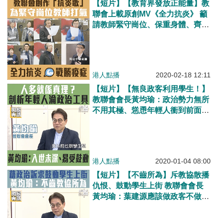
【短片】【教育界發放正能量】教
聯會上載原創MV《全力抗炎》 籲
請教師緊守崗位、保重身體、齊心
抗疫！
港人點播
2020-02-18 12:11
【短片】【無良政客利用學生！】
教聯會會長黃均瑜：政治勢力無所
不用其極、慫恿年輕人衝到前面、
「老鬼」就躲在後面、遲些可能連
小學生都有
港人點播
2020-01-04 08:00
【短片】【不齒所為】斥教協散播
仇恨、鼓動學生上街 教聯會會長
黃均瑜：葉建源應該做政客不做教
師、口講守護學生、卻無盡力免讓
他前途盡毀