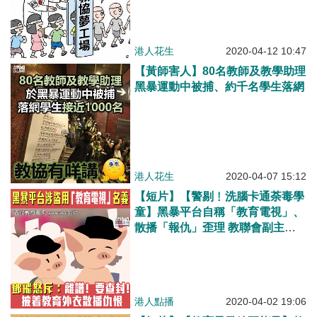
港人花生
2020-04-12 10:47
【黃師害人】80名教師及教學助理
黑暴運動中被捕、約千名學生落網
港人花生
2020-04-07 15:12
【短片】【警剔﹗洗腦卡通荼毒學
童】黑暴平台自稱「教育電視」、
散播「報仇」歪理 教聯會副主席
鄧飛怒斥：盜用教育界名義煽動仇
恨、不擇手段蒙騙學童！
港人點播
2020-04-02 19:06