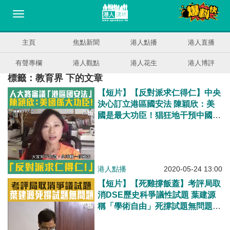
主頁
焦點新聞
港人點播
港人直播
有聲專欄
港人觀點
港人花生
港人博評
標籤：教育界 下的文章
【短片】【反對派求仁得仁】中央
決心訂立港區國安法 陳穎欣：美
國是最大功臣！猖狂地干預中國事
務、挑戰中央底線、中央就告訴你
底線是甚麼！
港人點播
2020-05-24 13:00
【短片】【死雞撐飯蓋】考評局取
消DSE歷史科爭議性試題 葉建源
稱「學術自由」死撐試題無問題
網民促揪出教育界害群之馬﹗