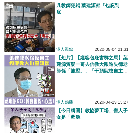
凡教師犯錯 葉建源都「包庇到
底」
港人觀點
2020-05-04 21:31
【短片】【縱容包庇害群之馬】葉
建源質疑一哥去信教大跟進失德老
師係「施壓」、「干預院校自主」
葛珮帆KO：自由並非無底線、葉
建源一直逃避轉移視線、反映佢心
虛！校園不能成為三不管或不法之
地
港人點播
2020-04-29 13:27
【今日網圖】教協夢工場、害人子
女是「孽源」