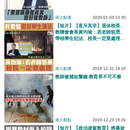
港人點播
2020-01-03 13:30
【短片】【直斥其非】退休校長、
教聯會會長黃均瑜：若老師慫恿、
帶領學生犯法、校長一定要處理！
教協縱容包庇、令少不更事學生漠
視權威
港人點播
2019-12-31 19:10
教師被捕如警鐘 教育界不可不察
港人觀點
2019-12-23 19:26
【短片】【政治凌駕教育】將暴徒