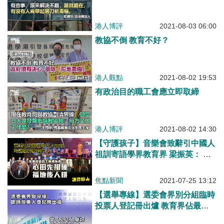
港人博評
2021-08-03 06:00
教協不倒 教育不好？
港人觀點
2021-08-02 19:53
有政治目的職工會應立即取締
港人博評
2021-08-02 14:30
【守護孩子】音樂會致辭引中國人
祖訓寄語學界教育界 梁振英： 心
田先祖種 福地後人耕
焦點新聞
2021-07-25 13:12
【選舉專線】選委會界別分組臨時
投票人登記冊出爐 教育界佔最多
選民界別