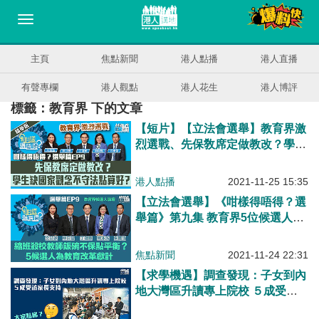
主頁
焦點新聞
港人點播
港人直播
有聲專欄
港人觀點
港人花生
港人博評
標籤：教育界 下的文章
【短片】【立法會選舉】教育界激
烈選戰、先保敎席定做教改？學生
缺國家觀念不守法點算好？
港人點播
2021-11-25 15:35
【立法會選舉】《咁樣得唔得？選
舉篇》第九集 教育界5位候選人探
討縮班「殺校」、教育改革、平衡
各方利益
焦點新聞
2021-11-24 22:31
【求學機遇】調查發現：子女到內
地大灣區升讀專上院校 ５成受訪
家長支持