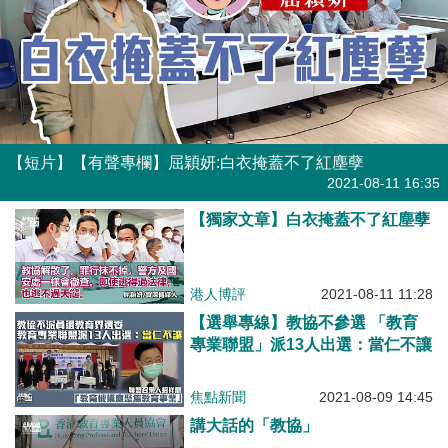
【短片】【有聲專欄】屈穎妍:白衣掩蓋不了紅塵孽
有聲專欄
| 屈穎妍
2021-08-11 16:35
【獨家文章】白衣掩蓋不了紅塵孽
港人博評
2021-08-11 11:28
【選舉專線】教協不參選 「教育
專業聯盟」派13人出選：當仁不讓
焦點新聞
2021-08-09 14:45
講大話的「教協」