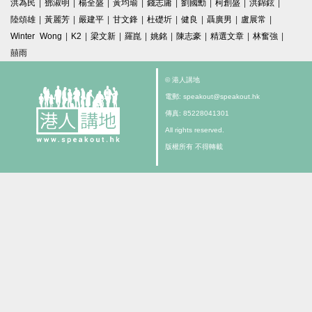
洪為民
|
鄧淑明
|
楊全盛
|
黃均瑜
|
錢志庸
|
劉國勳
|
柯創盛
|
洪錦鉉
|
陸頌雄
|
黃麗芳
|
嚴建平
|
甘文鋒
|
杜礎圻
|
健良
|
聶廣男
|
盧展常
|
Winter Wong
|
K2
|
梁文新
|
羅崑
|
姚銘
|
陳志豪
|
精選文章
|
林奮強
|
囍雨
© 港人講地
電郵: speakout@speakout.hk
傳真: 85228041301
All rights reserved.
版權所有 不得轉載