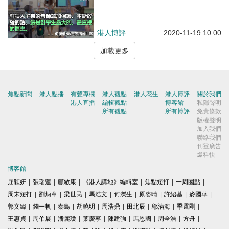
港人博評
2020-11-19 10:00
加載更多
焦點新聞
港人點播
有聲專欄
港人觀點
港人花生
港人博評
關於我們
港人直播
編輯觀點
博客館
私隱聲明
所有觀點
所有博評
免責條款
版權聲明
加入我們
聯絡我們
刊登廣告
爆料快
博客館
屈穎妍
|
張瑞蓮
|
顧敏康
|
《港人講地》編輯室
|
焦點短打
|
一周圈點
|
周末短打
|
劉炳章
|
梁世民
|
馬浩文
|
何濼生
|
原姿晴
|
許紹基
|
麥國華
|
郭文緯
|
錢一帆
|
秦島
|
胡曉明
|
周浩鼎
|
田北辰
|
鄔滿海
|
季霆剛
|
王惠貞
|
周伯展
|
潘麗瓊
|
葉慶寧
|
陳建強
|
馬恩國
|
周全浩
|
方舟
|