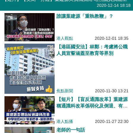
港人點播
2020-12-14 18:18
誰讓葉建源「重執教鞭」？
港人觀點
2020-12-01 18:35
【港區國安法】林鄭：考慮將公職
人員宣誓涵蓋至教育等界別
焦點新聞
2020-11-30 13:21
【短片】【盲反通識改革】葉建源
稱通識科改革係弱化及倒退、有政
治原因 中學校長黃晶榕KO：有弊
端當然要減弱、教育應以國家利益
港人點播
2020-11-27 22:30
為依歸！
老師的一句話