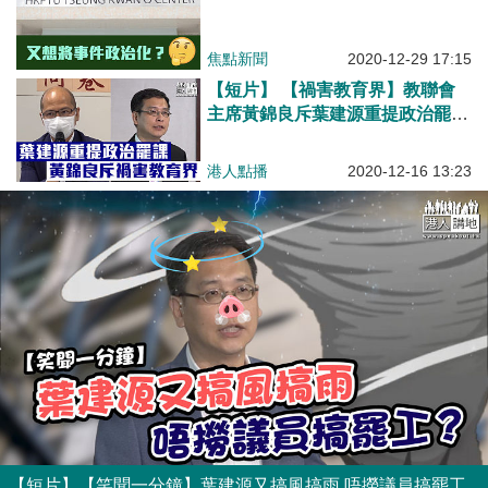
焦點新聞
2020-12-29 17:15
【短片】 【禍害教育界】教聯會
主席黃錦良斥葉建源重提政治罷
課：把政治凌駕教育專業、令社會
對教育界失去信心、疫情下教師的
港人點播
2020-12-16 13:23
其他需要更值得關注
【短片】【笑聞一分鐘】葉建源又搞風搞雨 唔撈議員搞罷工