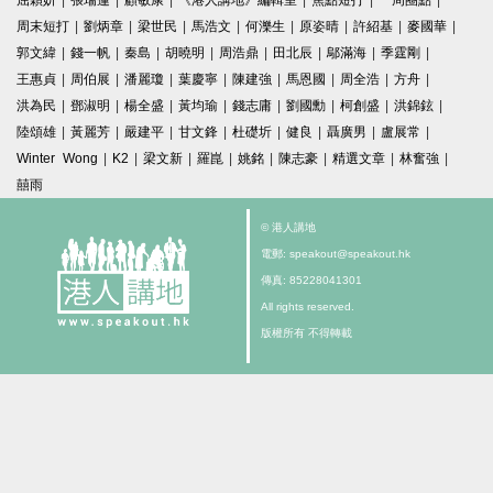
屈穎妍
|
張瑞蓮
|
顧敏康
|
《港人講地》編輯室
|
焦點短打
|
一周圈點
|
周末短打
|
劉炳章
|
梁世民
|
馬浩文
|
何濼生
|
原姿晴
|
許紹基
|
麥國華
|
郭文緯
|
錢一帆
|
秦島
|
胡曉明
|
周浩鼎
|
田北辰
|
鄔滿海
|
季霆剛
|
王惠貞
|
周伯展
|
潘麗瓊
|
葉慶寧
|
陳建強
|
馬恩國
|
周全浩
|
方舟
|
洪為民
|
鄧淑明
|
楊全盛
|
黃均瑜
|
錢志庸
|
劉國勳
|
柯創盛
|
洪錦鉉
|
陸頌雄
|
黃麗芳
|
嚴建平
|
甘文鋒
|
杜礎圻
|
健良
|
聶廣男
|
盧展常
|
Winter Wong
|
K2
|
梁文新
|
羅崑
|
姚銘
|
陳志豪
|
精選文章
|
林奮強
|
囍雨
© 港人講地
電郵: speakout@speakout.hk
傳真: 85228041301
All rights reserved.
版權所有 不得轉載