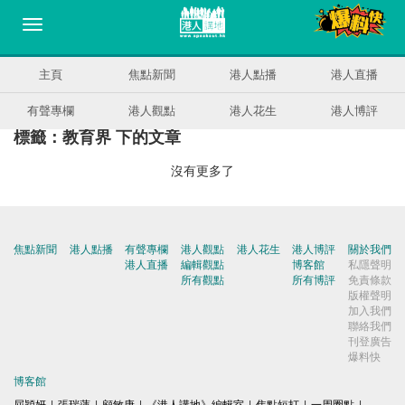
主頁
焦點新聞
港人點播
港人直播
有聲專欄
港人觀點
港人花生
港人博評
標籤：教育界 下的文章
沒有更多了
焦點新聞
港人點播
有聲專欄
港人觀點
港人花生
港人博評
關於我們
港人直播
編輯觀點
博客館
私隱聲明
所有觀點
所有博評
免責條款
版權聲明
加入我們
聯絡我們
刊登廣告
爆料快
博客館