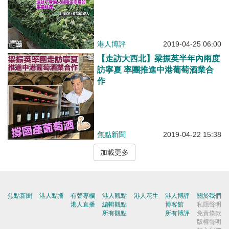
港人博評
2019-04-25 06:00
【走訪大西北】梁振英半年內兩度
訪寧夏 率團推進中港葡萄酒業合
作
焦點新聞
2019-04-22 15:38
加載更多
焦點新聞
港人點播
有聲專欄
港人觀點
港人花生
港人博評
關於我們
港人直播
編輯觀點
博客館
私隱聲明
所有觀點
所有博評
免責條款
版權聲明