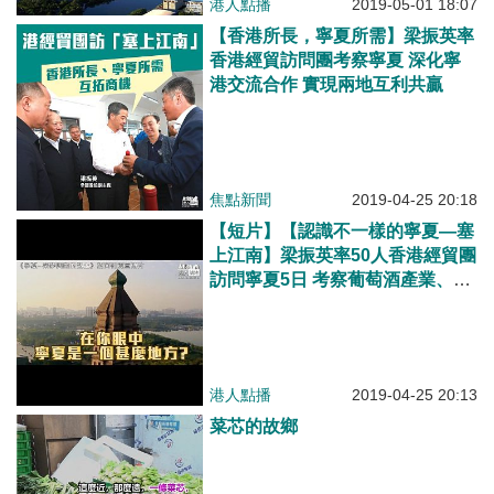
港人點播
2019-05-01 18:07
【香港所長，寧夏所需】梁振英率
香港經貿訪問團考察寧夏 深化寧
港交流合作 實現兩地互利共贏
焦點新聞
2019-04-25 20:18
【短片】【認識不一樣的寧夏—塞
上江南】梁振英率50人香港經貿團
訪問寧夏5日 考察葡萄酒產業、歷
史文化旅遊景點大開眼界 利用香
港經驗幫助寧夏走出去：互惠、互
補、雙贏
港人點播
2019-04-25 20:13
菜芯的故鄉