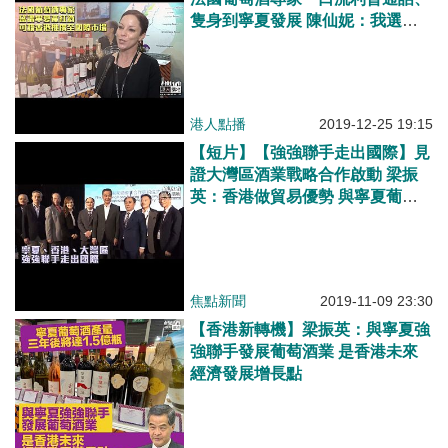
隻身到寧夏發展 陳仙妮：我選的
是中國、寧夏葡萄酒已達到國際水
平、可藉香港推廣至國際市場
港人點播
2019-12-25 19:15
【短片】【強強聯手走出國際】見
證大灣區酒業戰略合作啟動 梁振
英：香港做貿易優勢 與寧夏葡萄
酒產業、開啟立體合作典範 為寧
港、大灣區朋友創更多機遇
焦點新聞
2019-11-09 23:30
【香港新轉機】梁振英：與寧夏強
強聯手發展葡萄酒業 是香港未來
經濟發展增長點