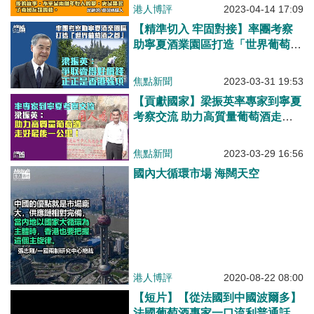
港人博評
2023-04-14 17:09
【精準切入 牢固對接】率團考察
助寧夏酒業園區打造「世界葡萄酒
之都」 梁振英：爭取賣得好價錢
正正是香港強項
焦點新聞
2023-03-31 19:53
【貢獻國家】梁振英率專家到寧夏
考察交流 助力高質量葡萄酒走好
最後一公里
焦點新聞
2023-03-29 16:56
國內大循環市場 海闊天空
港人博評
2020-08-22 08:00
【短片】【從法國到中國波爾多】
法國葡萄酒專家一口流利普通話、