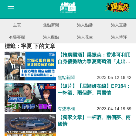
主頁
焦點新聞
港人點播
港人直播
有聲專欄
港人觀點
港人花生
港人博評
標籤：寧夏 下的文章
【推廣國酒】梁振英：香港可利用
自身優勢助力寧夏葡萄酒「走出
去」 作為國際葡萄酒貿易中心非
浪得虛名
焦點新聞
2023-05-12 18:42
【短片】【屈穎妍在線】EP164：
一杯酒、兩個夢、兩國情
有聲專欄
2023-04-14 19:59
【獨家文章】一杯酒、兩個夢、兩
國情