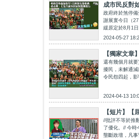
成市民反對
政府終於煞停備
謝展寰今日（2
緩原定於8月1日
2024-05-27 18:
【獨家文章
還有幾個月就要
擾民，未解通減
令民怨四起，影
2024-04-13 10:
【短片】【屈
//批評不等於
了優化。// 
壟斷政壇，凡事