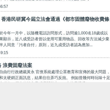
36:57
】香港民研冀今屆立法會通過《都市固體廢物收費條
於今年一月中，以隨機電話訪問形式，訪問逾1,000名18歲或以
果顯示，近八成受訪者曾以使用可重用物品、回收等方法減少棄
半人同意「污者自付」原則，近九成受訪者認為應加...
49:15
 浪費固廢法案
自由行行政總裁黃永 官僚系統處理公眾教育和宣傳的最大問題
和太硬銷正面訊息，結果往往弄巧反拙。 例如曾幾何時玩味十
大嘥鬼，原先的設定是「眼闊肚窄」，也就是透過...
00:00