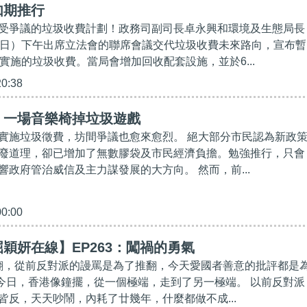
如期推行
受爭議的垃圾收費計劃！政務司副司長卓永興和環境及生態局長
7日）下午出席立法會的聯席會議交代垃圾收費未來路向，宣布暫
實施的垃圾收費。當局會增加回收配套設施，並於6...
20:38
】一場音樂椅掉垃圾遊戲
實施垃圾徵費，坊間爭議也愈來愈烈。 絕大部分市民認為新政
廢道理，卻已增加了無數膠袋及市民經濟負擔。勉強推行，只會
響政府管治威信及主力謀發展的大方向。 然而，前...
00:00
穎妍在線】EP263：闖禍的勇氣
推翻，從前反對派的謾罵是為了推翻，今天愛國者善意的批評都是
今時今日，香港像鐘擺，從一個極端，走到了另一極端。 以前反對派
皆反，天天吵鬧，內耗了廿幾年，什麼都做不成...