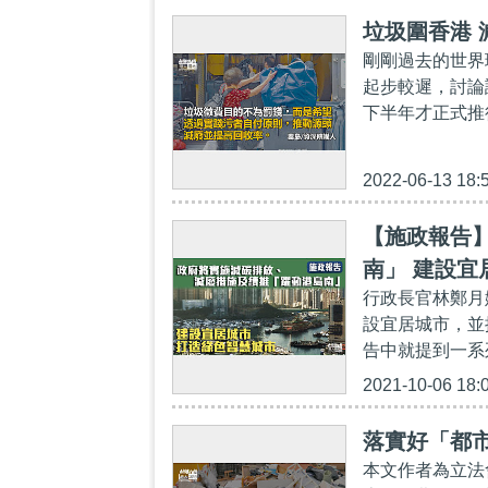
垃圾圍香港 
剛剛過去的世界
起步較遲，討論
下半年才正式推
2022-06-13 18:
【施政報告
南」 建設
行政長官林鄭月
設宜居城市，並
告中就提到一系
2021-10-06 18:
落實好「都
本文作者為立法