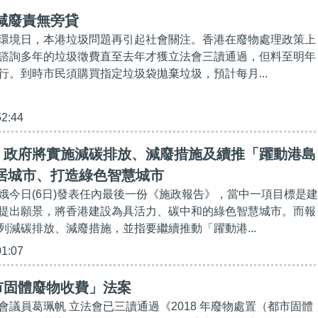
減廢責無旁貸
環境日，本港垃圾問題再引起社會關注。香港在廢物處理政策上
諮詢多年的垃圾徵費直至去年才獲立法會三讀通過，但料至明年
行。到時市民須購買指定垃圾袋拋棄垃圾，預計每月...
52:44
】政府將實施減碳排放、減廢措施及續推「躍動港島
宜居城市、打造綠色智慧城市
娥今日(6日)發表任內最後一份《施政報告》，當中一項目標是建
提出願景，將香港建設為具活力、碳中和的綠色智慧城市。而報
列減碳排放、減廢措施，並指要繼續推動「躍動港...
01:07
市固體廢物收費」法案
會議員葛珮帆 立法會已三讀通過《2018 年廢物處置（都市固體