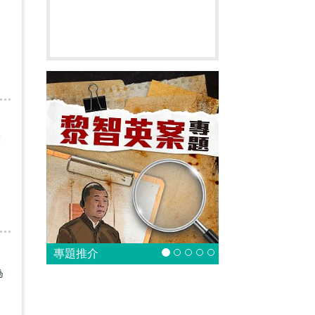
策
專題推介
為