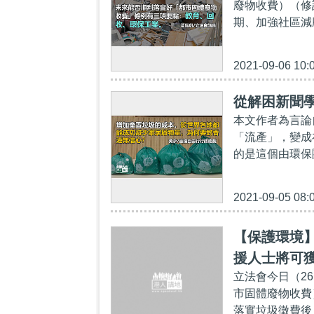
廢物收費）（修
期、加強社區減
2021-09-06 10:
從解困新聞
本文作者為言論
「流產」，變成
的是這個由環保
2021-09-05 08:
【保護環境】
援人士將可獲
立法會今日（26
市固體廢物收費
落實垃圾徵費後