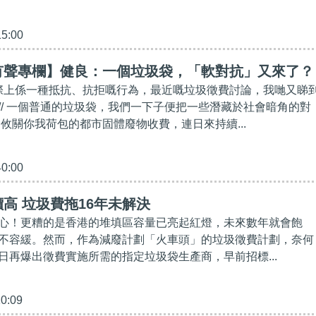
15:00
有聲專欄】健良：一個垃圾袋，「軟對抗」又來了？
實際上係一種抵抗、抗拒嘅行為，最近嘅垃圾徵費討論，我哋又睇
// 一個普通的垃圾袋，我們一下子便把一些潛藏於社會暗角的對
 攸關你我荷包的都市固體廢物收費，連日來持續...
40:00
高 垃圾費拖16年未解決
心！更糟的是香港的堆填區容量已亮起紅燈，未來數年就會飽
不容緩。然而，作為減廢計劃「火車頭」的垃圾徵費計劃，奈何
日再爆出徵費實施所需的指定垃圾袋生產商，早前招標...
10:09