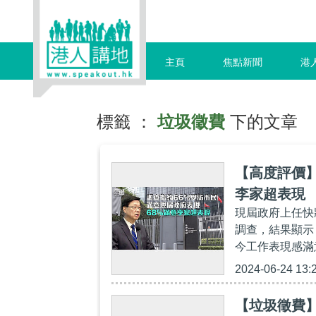
主頁
焦點新聞
港
標籤 ：
垃圾徵費
下的文章
【高度評價】
李家超表現
現屆政府上任快
調查，結果顯示
今工作表現感滿
2024-06-24 13:
【垃圾徵費】