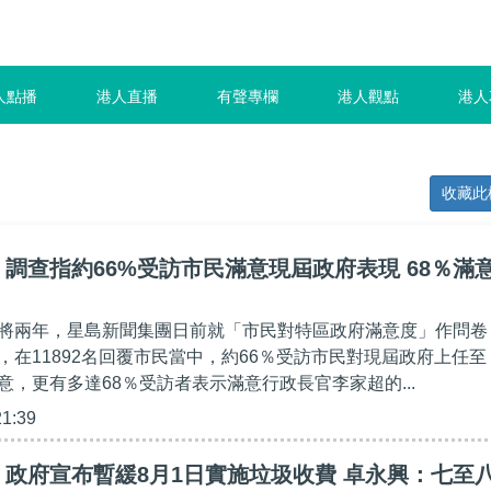
人點播
港人直播
有聲專欄
港人觀點
港人
收藏此
調查指約66%受訪市民滿意現屆政府表現 68％滿
將兩年，星島新聞集團日前就「市民對特區政府滿意度」作問卷
，在11892名回覆市民當中，約66％受訪市民對現屆政府上任至
意，更有多達68％受訪者表示滿意行政長官李家超的...
21:39
政府宣布暫緩8月1日實施垃圾收費 卓永興：七至