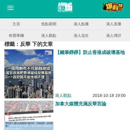
主頁
焦點新聞
港人點播
港人直播
有聲專欄
港人觀點
港人花生
港人博評
標籤：反華 下的文章
【鐵筆錚錚】防止香港成破壞基地
港人觀點
2018-10-18 19:00
加拿大媒體充滿反華言論