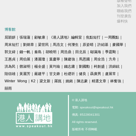
版權聲明
加入我們
聯絡我們
刊登廣告
爆料快
博客館
屈穎妍
|
張瑞蓮
|
顧敏康
|
《港人講地》編輯室
|
焦點短打
|
一周圈點
|
周末短打
|
劉炳章
|
梁世民
|
馬浩文
|
何濼生
|
原姿晴
|
許紹基
|
麥國華
|
郭文緯
|
錢一帆
|
秦島
|
胡曉明
|
周浩鼎
|
田北辰
|
鄔滿海
|
季霆剛
|
王惠貞
|
周伯展
|
潘麗瓊
|
葉慶寧
|
陳建強
|
馬恩國
|
周全浩
|
方舟
|
洪為民
|
鄧淑明
|
楊全盛
|
黃均瑜
|
錢志庸
|
劉國勳
|
柯創盛
|
洪錦鉉
|
陸頌雄
|
黃麗芳
|
嚴建平
|
甘文鋒
|
杜礎圻
|
健良
|
聶廣男
|
盧展常
|
Winter Wong
|
K2
|
梁文新
|
羅崑
|
姚銘
|
陳志豪
|
精選文章
|
林奮強
|
囍雨
© 港人講地
電郵: speakout@speakout.hk
傳真: 85228041301
All rights reserved.
版權所有 不得轉載