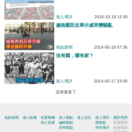
港人博評
2018-10-18 11:00
越南嚴防反華示威再變騷亂
焦點新聞
2014-05-18 07:36
沒有國，哪有家？
港人博評
2014-05-17 23:00
沒有更多了
焦點新聞
港人點播
有聲專欄
港人觀點
港人花生
港人博評
關於我們
港人直播
編輯觀點
博客館
私隱聲明
所有觀點
所有博評
免責條款