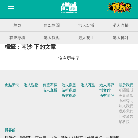
主頁
焦點新聞
港人點播
港人直播
有聲專欄
港人觀點
港人花生
港人博評
標籤：南沙 下的文章
沒有更多了
焦點新聞
港人點播
有聲專欄
港人觀點
港人花生
港人博評
關於我們
港人直播
編輯觀點
博客館
私隱聲明
所有觀點
所有博評
免責條款
版權聲明
加入我們
聯絡我們
刊登廣告
爆料快
博客館