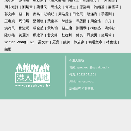
屈穎妍
|
張瑞蓮
|
顧敏康
|
《港人講地》編輯室
|
焦點短打
|
一周圈點
|
周末短打
|
劉炳章
|
梁世民
|
馬浩文
|
何濼生
|
原姿晴
|
許紹基
|
麥國華
|
郭文緯
|
錢一帆
|
秦島
|
胡曉明
|
周浩鼎
|
田北辰
|
鄔滿海
|
季霆剛
|
王惠貞
|
周伯展
|
潘麗瓊
|
葉慶寧
|
陳建強
|
馬恩國
|
周全浩
|
方舟
|
洪為民
|
鄧淑明
|
楊全盛
|
黃均瑜
|
錢志庸
|
劉國勳
|
柯創盛
|
洪錦鉉
|
陸頌雄
|
黃麗芳
|
嚴建平
|
甘文鋒
|
杜礎圻
|
健良
|
聶廣男
|
盧展常
|
Winter Wong
|
K2
|
梁文新
|
羅崑
|
姚銘
|
陳志豪
|
精選文章
|
林奮強
|
囍雨
© 港人講地
電郵: speakout@speakout.hk
傳真: 85228041301
All rights reserved.
版權所有 不得轉載