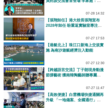
員對談交流會首登場 李家超：政
府和立法會同是「香港隊」、目標
相同都是為市民解決問題
07-28 14:32
【張翔卸任】港大校長張翔宣布
2028年卸任 盼重返實驗室專注科
研
07-27 17:53
【港艇北上】珠江口新海上交規實
施 為南沙遊艇經濟注入動能
07-27 12:30
【跨越語言交流】丁子朗現身動漫
節撐藝術 獲南韓陶藝師贈專屬畫
作
07-27 11:47
【高效便捷】白雲機場快捷通關再
升級 「一地備案、全國通行」港
澳居民受惠