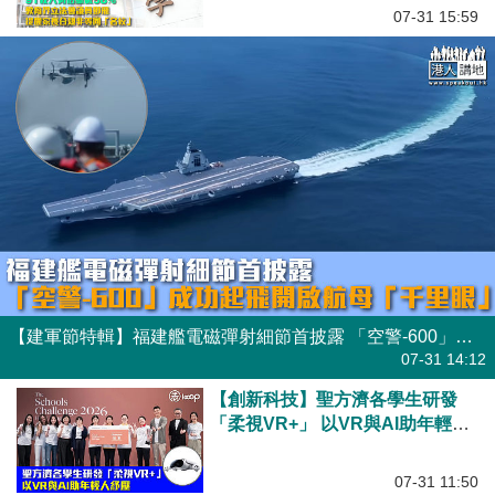
07-31 15:59
【建軍節特輯】福建艦電磁彈射細節首披露 「空警-600」成功起飛開啟航母「千里眼」
07-31 14:12
【創新科技】聖方濟各學生研發
「柔視VR+」 以VR與AI助年輕人
紓壓
07-31 11:50