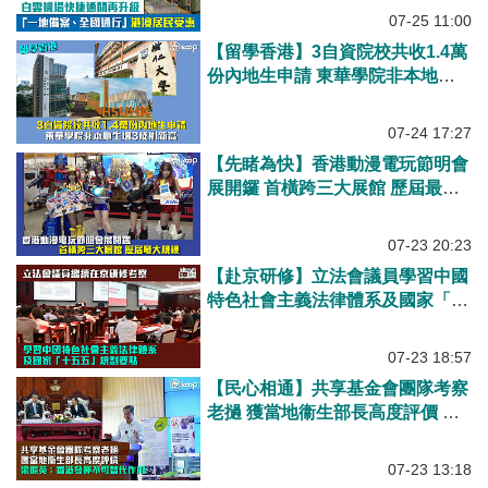
07-25 11:00
【留學香港】3自資院校共收1.4萬
份內地生申請 東華學院非本地生
增3成創新高
07-24 17:27
【先睹為快】香港動漫電玩節明會
展開鑼 首橫跨三大展館 歷屆最大
規模
07-23 20:23
【赴京研修】立法會議員學習中國
特色社會主義法律體系及國家「十
五五」規劃要點
07-23 18:57
【民心相通】共享基金會團隊考察
老撾 獲當地衞生部長高度評價 梁
振英：香港發揮不可替代作用
07-23 13:18