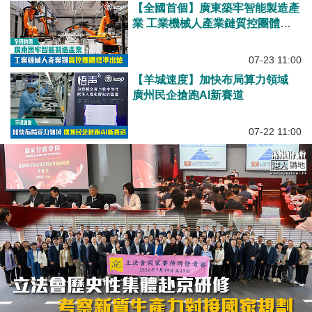
【全國首個】廣東築牢智能製造產
業 工業機械人產業鏈質控團體標
準出爐
07-23 11:00
【羊城速度】加快布局算力領域
廣州民企搶跑AI新賽道
07-22 11:00