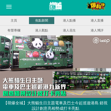
主頁
焦點新聞
港人點播
港人直播
有聲專欄
港人觀點
港人花生
港人博評
【萌爆全城】大熊貓生日主題電車及巴士今起巡遊港島 錯視
設計創意亮相勢成打卡亮點