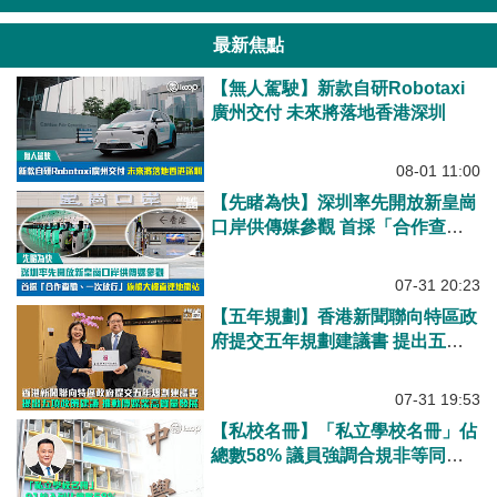
最新焦點
【無人駕駛】新款自研Robotaxi
廣州交付 未來將落地香港深圳
08-01 11:00
【先睹為快】深圳率先開放新皇崗
口岸供傳媒參觀 首採「合作查
驗、一次放行」旅檢大樓直連地鐵
站
07-31 20:23
【五年規劃】香港新聞聯向特區政
府提交五年規劃建議書 提出五項
政策建議 推動傳媒業高質量發展
07-31 19:53
【私校名冊】「私立學校名冊」佔
總數58% 議員強調合規非等同
「名校」