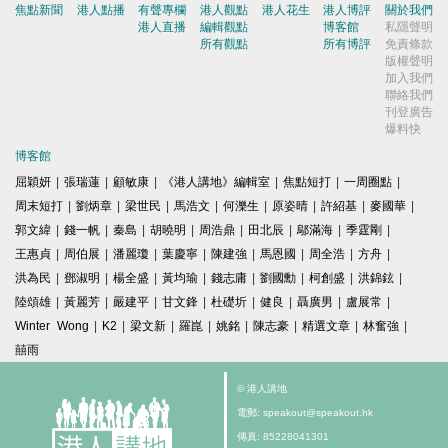
焦點新聞
港人點播
有聲專欄
港人觀點
港人花生
港人博評
關於我們
港人直播
編輯觀點
博客館
私隱聲明
所有觀點
所有博評
免責條款
版權聲明
加入我們
聯絡我們
刊登廣告
爆料快
博客館
屈穎妍
|
張瑞蓮
|
顧敏康
|
《港人講地》編輯室
|
焦點短打
|
一周圈點
|
周末短打
|
劉炳章
|
梁世民
|
馬浩文
|
何濼生
|
原姿晴
|
許紹基
|
麥國華
|
郭文緯
|
錢一帆
|
秦島
|
胡曉明
|
周浩鼎
|
田北辰
|
鄔滿海
|
季霆剛
|
王惠貞
|
周伯展
|
潘麗瓊
|
葉慶寧
|
陳建強
|
馬恩國
|
周全浩
|
方舟
|
洪為民
|
鄧淑明
|
楊全盛
|
黃均瑜
|
錢志庸
|
劉國勳
|
柯創盛
|
洪錦鉉
|
陸頌雄
|
黃麗芳
|
嚴建平
|
甘文鋒
|
杜礎圻
|
健良
|
聶廣男
|
盧展常
|
Winter Wong
|
K2
|
梁文新
|
羅崑
|
姚銘
|
陳志豪
|
精選文章
|
林奮強
|
囍雨
© 港人講地
電郵: speakout@speakout.hk
傳真: 85228041301