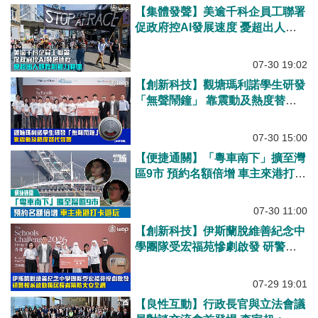
【集體發聲】美逾千科企員工聯署
促政府控AI發展速度 憂超出人類
控制能力範圍
07-30 19:02
【創新科技】觀塘瑪利諾學生研發
「無聲鬧鐘」 靠震動及熱度替代
聲響
07-30 15:00
【便捷通關】「粵車南下」擴至灣
區9市 預約名額倍增 車主來港打卡
遊玩
07-30 11:00
【創新科技】伊斯蘭脫維善紀念中
學團隊受宏福苑慘劇啟發 研警報
系統助獨居長者築防火安全網
07-29 19:01
【良性互動】行政長官與立法會議