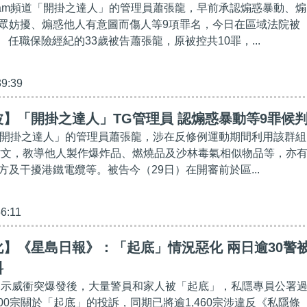
egram頻道「開掛之達人」的管理員蕭張龍，早前承認煽惑暴動、煽
眾妨擾、煽惑他人有意圖而傷人等9項罪名，今日在區域法院被
。 任職保險經紀的33歲被告蕭張龍，原被控共10罪，...
39:39
】「開掛之達人」TG管理員 認煽惑暴動等9罪候
m群組「開掛之達人」的管理員蕭張龍，涉在反修例運動期間利用該群組
則帖文，教導他人製作爆炸品、燃燒品及沙林毒氣相似物品等，亦
方及干擾港鐵電纜等。被告今（29日）在開審前於區...
56:11
】《星島日報》：「起底」情況惡化 兩日逾30警
料
修例示威衝突爆發後，大量警員和家人被「起底」，私隱專員公署
700宗關於「起底」的投訴，同期已將逾1,460宗涉違反《私隱條