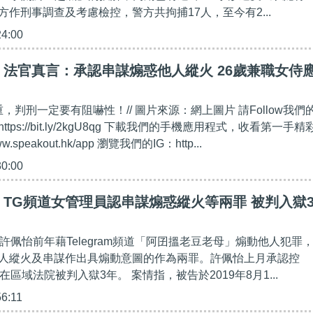
作刑事調查及考慮檢控，警方共拘捕17人，至今有2...
24:00
法官真言：承認串謀煽惑他人縱火 26歲兼職女侍
重，判刑一定要有阻嚇性！// 圖片來源：網上圖片 請Follow我們
https://bit.ly/2kgU8qg 下載我們的手機應用程式，收看第一手精
w.speakout.hk/app 瀏覽我們的IG：http...
30:00
TG頻道女管理員認串謀煽惑縱火等兩罪 被判入獄
許佩怡前年藉Telegram頻道「阿囝搵老豆老母」煽動他人犯罪
人縱火及串謀作出具煽動意圖的作為兩罪。許佩怡上月承認控
在區域法院被判入獄3年。 案情指，被告於2019年8月1...
56:11