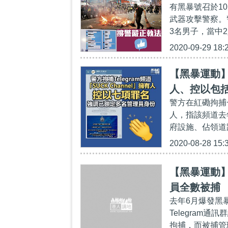
有黑暴號召於1
武器攻擊警察。
3名男子，當中2
2020-09-29 18:
【黑暴運動】警
人、控以包
警方在紅磡拘捕一名
七項罪名
人，指該頻道去
府設施、佔領道
2020-08-28 15:
【黑暴運動】
員全數被捕
去年6月爆發黑
Telegram通
拘捕，而被捕管