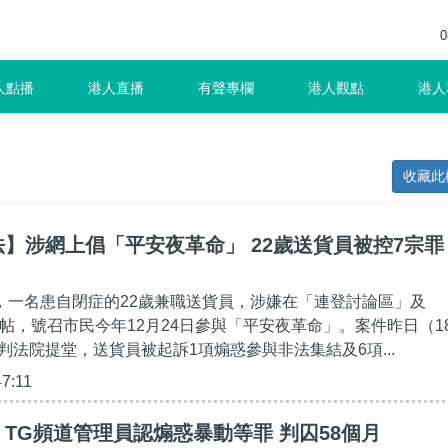
0
人點播
港人直播
有聲專欄
港人觀點
港人
收藏此
】涉網上倡「平安夜革命」 22歲送貨員被控7宗罪
月，一名患自閉症的22歲兼職送貨員，涉嫌在「連登討論區」及
頻道發帖，號召市民今年12月24日參與「平安夜革命」。案件昨日（1
判法院提堂，送貨員被起訴1項煽惑參與非法集結及6項...
47:11
TG頻道管理員認煽惑暴動等罪 判囚58個月