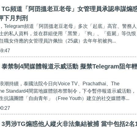
】TG頻道「阿囝搵老豆老母」女管理員承認串謀煽
押下月判刑
，Telegram頻道「阿囝搵老豆老母」多次「起底」高官、警務人
士的私人資料，並在群組使用「黑警」「狗」、「藍屍」等仇恨
任職女侍應的女管理員許佩怡（25歲）去年年初被拘...
59:47
泰禁制4間媒體報道示威活動 擬禁Telegram阻年
持續，泰國法院今日向Voice TV、Prachathai、The
以及The Standard4間當地媒體頒布禁制令，下令暫停報道示威活動，
抗議團體「自由青年」（Free Youth）建立的社交媒體專...
00:27
3男涉TG煽惑他人縱火非法集結被捕 當中包括2名1