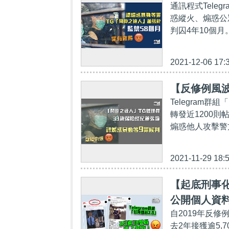
通訊程式Tel
惑縱火、煽惑公
判囚4年10個月
2021-12-06 17:
【反修例風波
Telegra
轉發近1200
煽惑他人攻擊警
2021-11-29 18:
【起底刑事化
公開個人資
自2019年反
去2年接獲逾5,