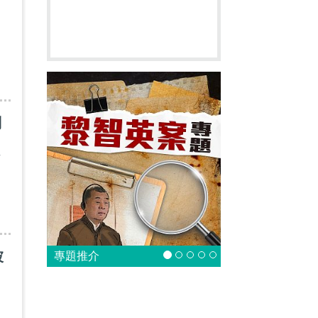
判
有
被
專題推介
過