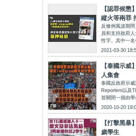
【認罪候懲
縱火等兩罪 
反修例風波期間
員和支持政府人
性字。其中一名
2021-03-30 18:
【泰國示威】
人集會
泰國反政府示威浪潮
Reporters
並關閉一個由學生
2020-10-20 19:
【打擊黑暴】
歲學生