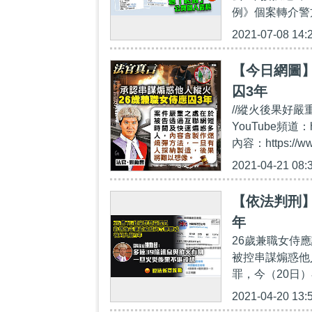
例》個案轉介警方
2021-07-08 14:
【今日網圖】
囚3年
//縱火後果好嚴
YouTube頻道：
內容：https://ww
2021-04-21 08:
【依法判刑】
年
26歲兼職女侍應
被控串謀煽惑他
罪，今（20日）
2021-04-20 13: