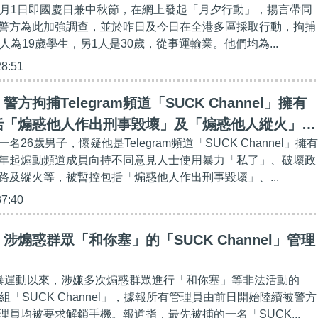
0月1日即國慶日兼中秋節，在網上發起「月夕行動」，揚言帶同
警方為此加強調查，並於昨日及今日在全港多區採取行動，拘捕
人為19歲學生，另1人是30歲，從事運輸業。他們均為...
28:51
方拘捕Telegram頻道「SUCK Channel」擁有
括「煽惑他人作出刑事毀壞」及「煽惑他人縱火」等
26歲男子，懷疑他是Telegram頻道「SUCK Channel」擁有
年起煽動頻道成員向持不同意見人士使用暴力「私了」、破壞政
路及縱火等，被暫控包括「煽惑他人作出刑事毀壞」、...
37:40
涉煽惑群眾「和你塞」的「SUCK Channel」管理
暴運動以來，涉嫌多次煽惑群眾進行「和你塞」等非法活動的
訊群組「SUCK Channel」，據報所有管理員由前日開始陸續被警方
理員均被要求解鎖手機。報道指，最先被捕的一名「SUCK...