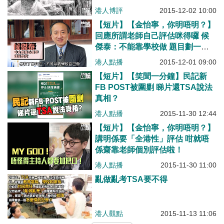
港人博評
2015-12-02 10:00
【短片】【金怡寧，你明唔明？】
回應所謂老師自己評估咪得囉 候
傑泰：不能靠學校做 題目劃一、
有深淺才分得出學生水平​
港人點播
2015-12-01 09:00
【短片】【笑聞一分鐘】民記新
FB POST被圍剿 睇片還TSA說法
真相？
港人點播
2015-11-30 12:44
【短片】【金怡寧，你明唔明​？】
講明係要「全港性」評估 咁就唔
係齋靠老師個別評估啦！
港人點播
2015-11-30 11:00
亂做亂考TSA要不得
港人觀點
2015-11-13 11:06