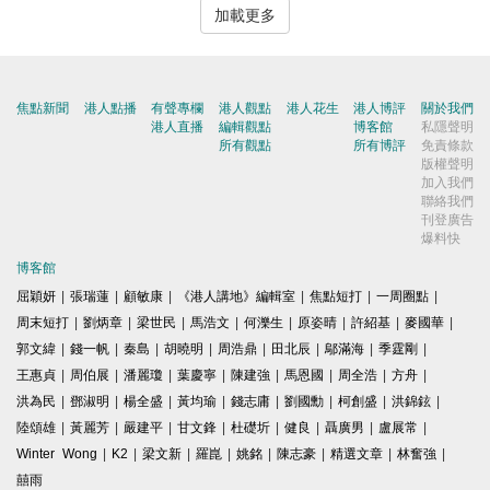
加載更多
焦點新聞
港人點播
有聲專欄
港人觀點
港人花生
港人博評
關於我們
港人直播
編輯觀點
博客館
私隱聲明
所有觀點
所有博評
免責條款
版權聲明
加入我們
聯絡我們
刊登廣告
爆料快
博客館
屈穎妍
|
張瑞蓮
|
顧敏康
|
《港人講地》編輯室
|
焦點短打
|
一周圈點
|
周末短打
|
劉炳章
|
梁世民
|
馬浩文
|
何濼生
|
原姿晴
|
許紹基
|
麥國華
|
郭文緯
|
錢一帆
|
秦島
|
胡曉明
|
周浩鼎
|
田北辰
|
鄔滿海
|
季霆剛
|
王惠貞
|
周伯展
|
潘麗瓊
|
葉慶寧
|
陳建強
|
馬恩國
|
周全浩
|
方舟
|
洪為民
|
鄧淑明
|
楊全盛
|
黃均瑜
|
錢志庸
|
劉國勳
|
柯創盛
|
洪錦鉉
|
陸頌雄
|
黃麗芳
|
嚴建平
|
甘文鋒
|
杜礎圻
|
健良
|
聶廣男
|
盧展常
|
Winter Wong
|
K2
|
梁文新
|
羅崑
|
姚銘
|
陳志豪
|
精選文章
|
林奮強
|
囍雨