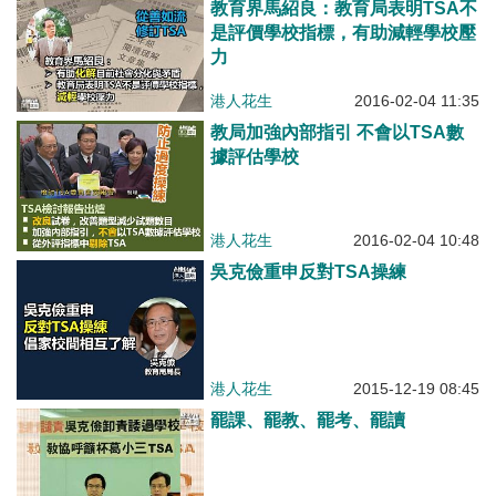
教育界馬紹良：教育局表明TSA不
是評價學校指標，有助減輕學校壓
力
港人花生
2016-02-04 11:35
教局加強內部指引 不會以TSA數
據評估學校
港人花生
2016-02-04 10:48
吳克儉重申反對TSA操練
港人花生
2015-12-19 08:45
罷課、罷教、罷考、罷讀