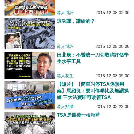
港人博評
2015-12-08 02:30
這功課，誰給的？
港人博評
2015-12-05 00:00
田北辰：不贊成一刀切取消評估學
生水平工具
港人花生
2015-12-03 09:00
【短片】【簡單叫停TSA係無用
架】馬紹良：要叫停攀比及無謂操
練 三大法寶即可改善TSA
港人點播
2015-12-02 23:00
TSA是最後一根稻草