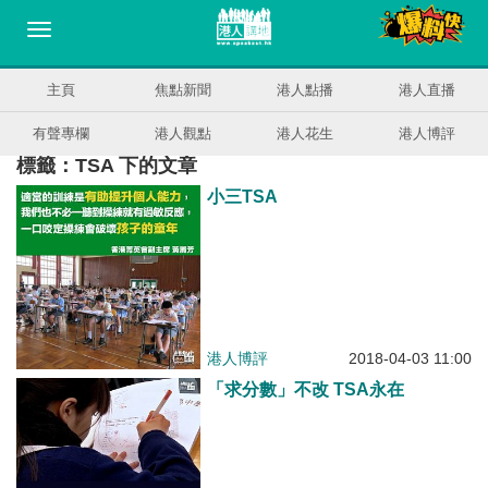
主頁
焦點新聞
港人點播
港人直播
有聲專欄
港人觀點
港人花生
港人博評
標籤：TSA 下的文章
小三TSA
港人博評
2018-04-03 11:00
「求分數」不改 TSA永在