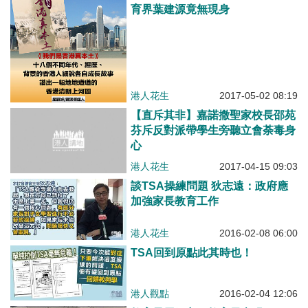
育界葉建源竟無現身
港人花生
2017-05-02 08:19
【直斥其非】嘉諾撒聖家校長邵苑
芬斥反對派帶學生旁聽立會荼毒身
心
港人花生
2017-04-15 09:03
談TSA操練問題 狄志遠：政府應
加強家長教育工作
港人花生
2016-02-08 06:00
TSA回到原點此其時也！
港人觀點
2016-02-04 12:06