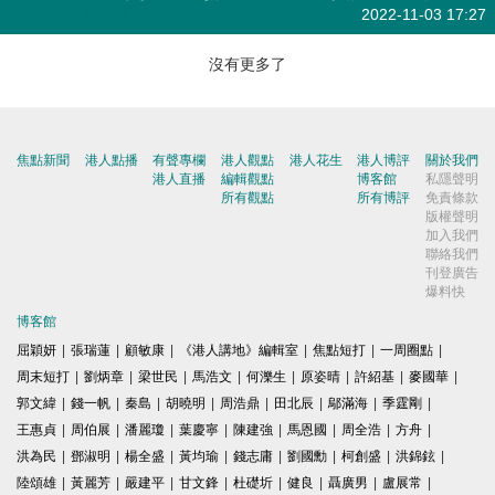
有聲專欄
| 原姿晴
2022-11-03 17:27
沒有更多了
焦點新聞
港人點播
有聲專欄
港人觀點
港人花生
港人博評
關於我們
港人直播
編輯觀點
博客館
私隱聲明
所有觀點
所有博評
免責條款
版權聲明
加入我們
聯絡我們
刊登廣告
爆料快
博客館
屈穎妍
|
張瑞蓮
|
顧敏康
|
《港人講地》編輯室
|
焦點短打
|
一周圈點
|
周末短打
|
劉炳章
|
梁世民
|
馬浩文
|
何濼生
|
原姿晴
|
許紹基
|
麥國華
|
郭文緯
|
錢一帆
|
秦島
|
胡曉明
|
周浩鼎
|
田北辰
|
鄔滿海
|
季霆剛
|
王惠貞
|
周伯展
|
潘麗瓊
|
葉慶寧
|
陳建強
|
馬恩國
|
周全浩
|
方舟
|
洪為民
|
鄧淑明
|
楊全盛
|
黃均瑜
|
錢志庸
|
劉國勳
|
柯創盛
|
洪錦鉉
|
陸頌雄
|
黃麗芳
|
嚴建平
|
甘文鋒
|
杜礎圻
|
健良
|
聶廣男
|
盧展常
|