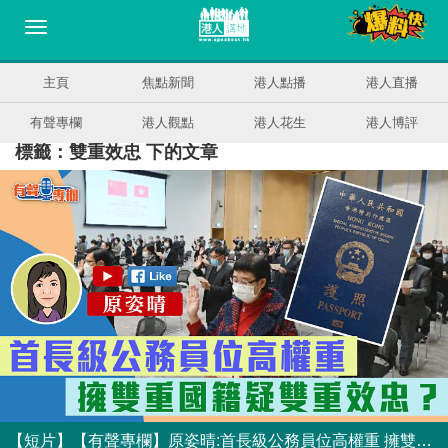
主頁
焦點新聞
港人點播
港人直播
有聲專欄
港人觀點
港人花生
港人博評
標籤：雙重效忠 下的文章
【短片】【有聲專欄】原姿晴:首長級公務員位高權重 擁雙重國籍疑雙重效忠？