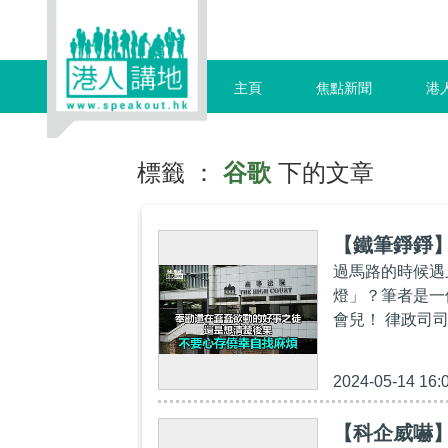
主頁
焦點新聞
港
標籤 ：
谷歌
下的文章
【鐵筆錚錚
過馬路的時候遇
燈」？筆者是一
會兒！ 律政司
2024-05-14 16:
【科企威嚇