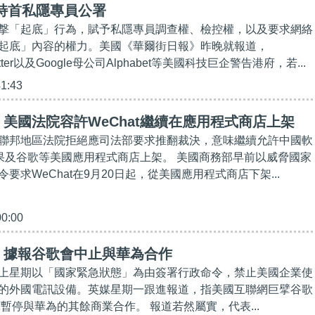
特首私隱專員公署
撃「起底」行為，賦予私隱專員調查權、檢控權，以及要求網絡
起底」內容的權力。美國《華爾街日報》昨晚就報道，
witter以及Google母公司Alphabet等美國科技巨企警告港府，若...
41:43
美國法院容許WeChat繼續在應用程式商店上架
聯邦地區法院拒絕應司法部要求推翻裁決，意味繼續允許中國軟
在蘋果及谷歌等美國應用程式商店上架。 美國商務部早前以威脅國家
要求WeChat在9月20日起，從美國應用程式商店下架...
00:00
】據報谷歌會中止與華為合作
上星期以「國家緊急狀態」為由簽署行政命令，禁止美國企業使
的外國電訊設備。英媒星期一跟進報道，指美國互聯網巨擘谷歌
打算暫停與華為的其餘商業合作。 報道若然屬實，代表...