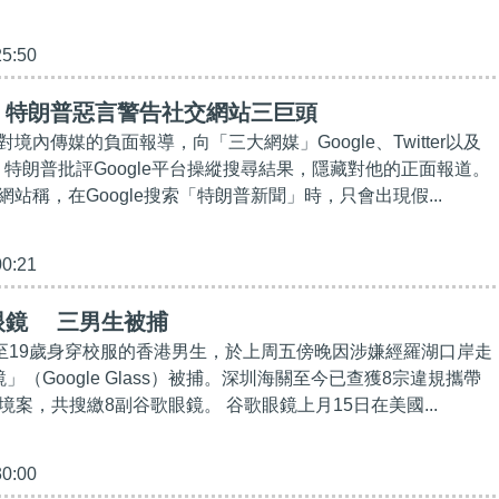
25:50
】特朗普惡言警告社交網站三巨頭
境內傳媒的負面報導，向「三大網媒」Google、Twitter以及
開火。特朗普批評Google平台操縱搜尋結果，隱藏對他的正面報道。
站稱，在Google搜索「特朗普新聞」時，只會出現假...
00:21
眼鏡 三男生被捕
6至19歲身穿校服的香港男生，於上周五傍晚因涉嫌經羅湖口岸走
」（Google Glass）被捕。深圳海關至今已查獲8宗違規攜帶
ass入境案，共搜繳8副谷歌眼鏡。 谷歌眼鏡上月15日在美國...
30:00