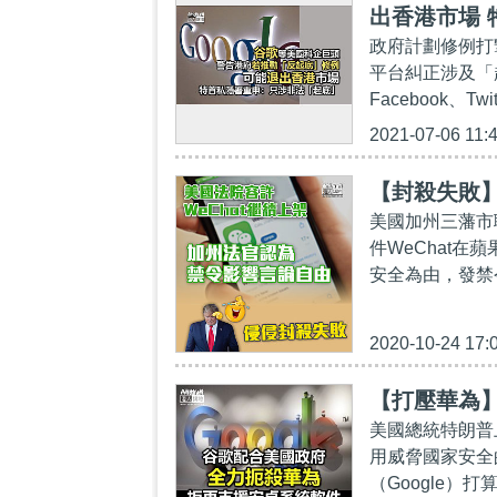
出香港市場 
政府計劃修例打
平台糾正涉及「
Facebook、T
2021-07-06 11:
【封殺失敗】
美國加州三藩市
件WeChat
安全為由，發禁令
2020-10-24 17:
【打壓華為
美國總統特朗普
用威脅國家安全
（Google）