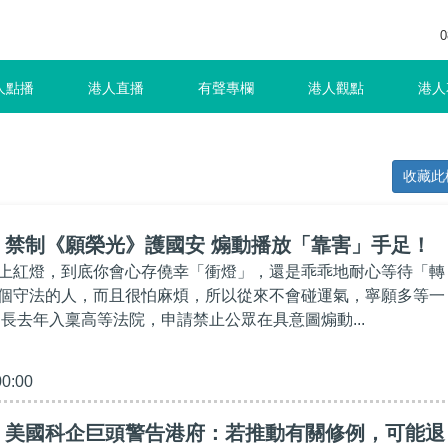
0
人點播
港人直播
有聲專欄
港人觀點
港人
收藏此
】禁制《願榮光》護國安 煽動播放「靠害」手足！
上紅燈，到底你會心存僥幸「衝燈」，還是乖乖地耐心等待「轉
個守法的人，而且很怕麻煩，所以從來不會碰運氣，寧願多等一
司長去年入稟高等法院，申請禁止公眾在具意圖煽動...
00:00
】美國科企巨頭警告港府：若推動有關修例，可能退