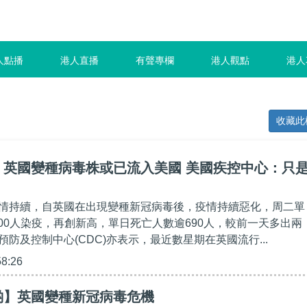
人點播
港人直播
有聲專欄
港人觀點
港人
收藏此
】英國變種病毒株或已流入美國 美國疾控中心：只
情持續，自英國在出現變種新冠病毒後，疫情持續惡化，周二單
000人染疫，再創新高，單日死亡人數逾690人，較前一天多出兩
防及控制中心(CDC)亦表示，最近數星期在英國流行...
58:26
啲】英國變種新冠病毒危機