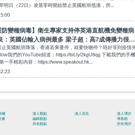
即明日（22日）凌晨零時開始禁止英國航班抵港，所...
15:00
嚴防變種病毒】衛生專家支持停英港直航機免變種病
良：英國佔輸入病例最多 梁子超：高7成傳播力很凶
繼禁止英國航班降落，香港若果要停，就要快啲停？唔好等到疫情
防失守、疫情或失控
low我們的YouTube頻道：https://bit.ly/2kgU8qg 下載我們的手
彩內容：https://www.speakout.hk...
32:23
專欄
港人觀點
港人花生
港人博評
直播
編輯觀點
博客館
所有觀點
所有博評