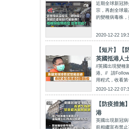
近期全球新冠肺
宗，再創全球最
的變種病毒株，
2020-12-22 19:
【短片】【
英國抵港人
//英國出現變
以防變種病
港。// 請Follo
用程式，收看第一手精彩
2020-12-22 07:
【防疫措施
港
英國出現新冠病
前相繼宣布禁止