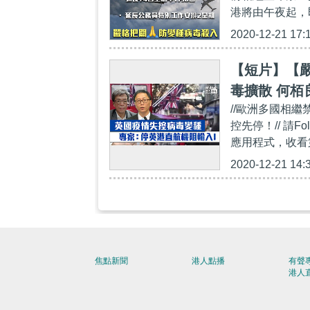
港將由午夜起，
2020-12-21 17:
【短片】【
毒擴散 何栢
//歐洲多國相
險、一旦邊
控先停！// 請Fol
應用程式，收看第一手精
2020-12-21 14:
焦點新聞
港人點播
有聲
港人