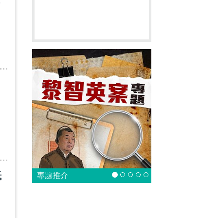
萬
抵
專題推介