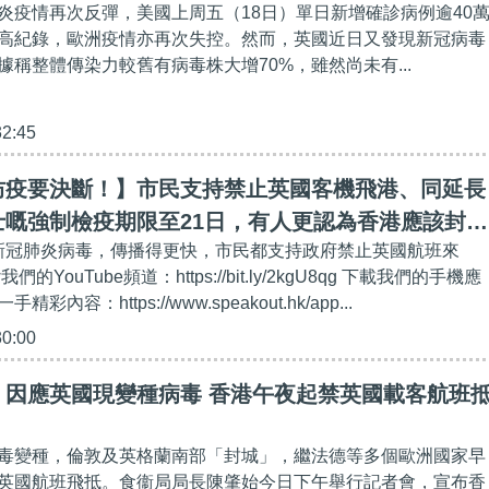
炎疫情再次反彈，美國上周五（18日）單日新增確診病例逾40
高紀錄，歐洲疫情亦再次失控。然而，英國近日又發現新冠病毒
據稱整體傳染力較舊有病毒株大增70%，雖然尚未有...
32:45
防疫要決斷！】市民支持禁止英國客機飛港、同延長
士嘅強制檢疫期限至21日，有人更認為香港應該封關
種新冠肺炎病毒，傳播得更快，市民都支持政府禁止英國航班來
毒入侵
w我們的YouTube頻道：https://bit.ly/2kgU8qg 下載我們的手機應
內容：https://www.speakout.hk/app...
30:00
】因應英國現變種病毒 香港午夜起禁英國載客航班
毒變種，倫敦及英格蘭南部「封城」，繼法德等多個歐洲國家早
英國航班飛抵。食衞局局長陳肇始今日下午舉行記者會，宣布香