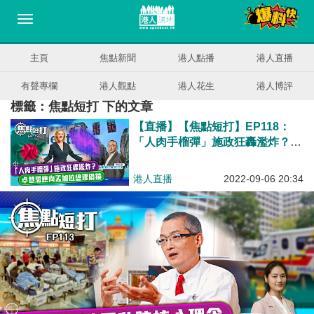
主頁
焦點新聞
港人點播
港人直播
有聲專欄
港人觀點
港人花生
港人博評
標籤：焦點短打 下的文章
【直播】【焦點短打】EP118：
「人肉手榴彈」施政狂轟濫炸？
卓慧思應向孟加拉總理借鏡
港人直播
2022-09-06 20:34