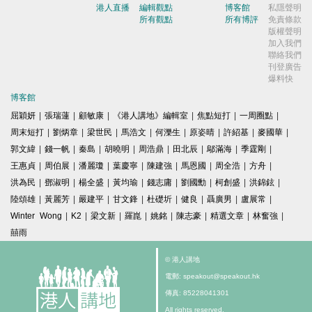
港人直播
編輯觀點
博客館
私隱聲明
所有觀點
所有博評
免責條款
版權聲明
加入我們
聯絡我們
刊登廣告
爆料快
博客館
屈穎妍
|
張瑞蓮
|
顧敏康
|
《港人講地》編輯室
|
焦點短打
|
一周圈點
|
周末短打
|
劉炳章
|
梁世民
|
馬浩文
|
何濼生
|
原姿晴
|
許紹基
|
麥國華
|
郭文緯
|
錢一帆
|
秦島
|
胡曉明
|
周浩鼎
|
田北辰
|
鄔滿海
|
季霆剛
|
王惠貞
|
周伯展
|
潘麗瓊
|
葉慶寧
|
陳建強
|
馬恩國
|
周全浩
|
方舟
|
洪為民
|
鄧淑明
|
楊全盛
|
黃均瑜
|
錢志庸
|
劉國勳
|
柯創盛
|
洪錦鉉
|
陸頌雄
|
黃麗芳
|
嚴建平
|
甘文鋒
|
杜礎圻
|
健良
|
聶廣男
|
盧展常
|
Winter Wong
|
K2
|
梁文新
|
羅崑
|
姚銘
|
陳志豪
|
精選文章
|
林奮強
|
囍雨
© 港人講地
電郵: speakout@speakout.hk
傳真: 85228041301
All rights reserved.