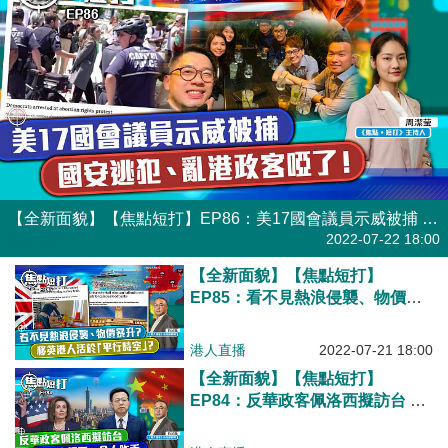
【全新面貌】【焦點短打】EP86：美17國會議員示威被捕 國安逃犯、亂港政客啞了！
港人直播
2022-07-22 18:00
【全新面貌】【焦點短打】
EP85：看不見熱浪侵襲、物價暴
升？移英港人活於「平行時空」？
港人直播
2022-07-21 18:00
【全新面貌】【焦點短打】
EP84：反華政客佩洛西擬訪台 美
國表裡不一令人咋舌