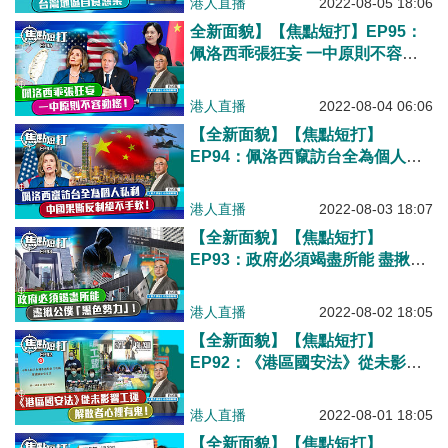
港人直播
2022-08-05 18:06
全新面貌】【焦點短打】EP95：
佩洛西乖張狂妄 一中原則不容動
搖！
港人直播
2022-08-04 06:06
【全新面貌】【焦點短打】
EP94：佩洛西竄訪台全為個人私
利 中國果斷反制絕不手軟！
港人直播
2022-08-03 18:07
【全新面貌】【焦點短打】
EP93：政府必須竭盡所能 盡揪公
僕「黑色勢力」！
港人直播
2022-08-02 18:05
【全新面貌】【焦點短打】
EP92：《港區國安法》從未影響
工運 解散者心裡有鬼！
港人直播
2022-08-01 18:05
【全新面貌】【焦點短打】