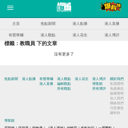
主頁
焦點新聞
港人點播
港人直播
有聲專欄
港人觀點
港人花生
港人博評
標籤：教職員 下的文章
沒有更多了
焦點新聞
港人點播
有聲專欄
港人觀點
港人花生
港人博評
關於我們
港人直播
編輯觀點
博客館
私隱聲明
所有觀點
所有博評
免責條款
版權聲明
加入我們
聯絡我們
刊登廣告
爆料快
博客館