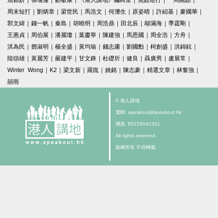
屈穎妍
|
張瑞蓮
|
顧敏康
|
《港人講地》編輯室
|
焦點短打
|
一周圈點
|
周末短打
|
劉炳章
|
梁世民
|
馬浩文
|
何濼生
|
原姿晴
|
許紹基
|
麥國華
|
郭文緯
|
錢一帆
|
秦島
|
胡曉明
|
周浩鼎
|
田北辰
|
鄔滿海
|
季霆剛
|
王惠貞
|
周伯展
|
潘麗瓊
|
葉慶寧
|
陳建強
|
馬恩國
|
周全浩
|
方舟
|
洪為民
|
鄧淑明
|
楊全盛
|
黃均瑜
|
錢志庸
|
劉國勳
|
柯創盛
|
洪錦鉉
|
陸頌雄
|
黃麗芳
|
嚴建平
|
甘文鋒
|
杜礎圻
|
健良
|
聶廣男
|
盧展常
|
Winter Wong
|
K2
|
梁文新
|
羅崑
|
姚銘
|
陳志豪
|
精選文章
|
林奮強
|
囍雨
© 港人講地
電郵: speakout@speakout.hk
傳真: 85228041301
All rights reserved.
版權所有 不得轉載