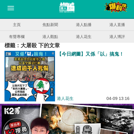
主頁
焦點新聞
港人點播
港人直播
有聲專欄
港人觀點
港人花生
港人博評
標籤：大屠殺 下的文章
【今日網圖】又係「以」搞鬼！
港人花生
04-09 13:16