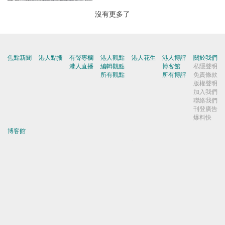
沒有更多了
焦點新聞
港人點播
有聲專欄
港人觀點
港人花生
港人博評
關於我們
港人直播
編輯觀點
博客館
私隱聲明
所有觀點
所有博評
免責條款
版權聲明
加入我們
聯絡我們
刊登廣告
爆料快
博客館
屈穎妍
|
張瑞蓮
|
顧敏康
|
《港人講地》編輯室
|
焦點短打
|
一周圈點
|
周末短打
|
劉炳章
|
梁世民
|
馬浩文
|
何濼生
|
原姿晴
|
許紹基
|
麥國華
|
郭文緯
|
錢一帆
|
秦島
|
胡曉明
|
周浩鼎
|
田北辰
|
鄔滿海
|
季霆剛
|
王惠貞
|
周伯展
|
潘麗瓊
|
葉慶寧
|
陳建強
|
馬恩國
|
周全浩
|
方舟
|
洪為民
|
鄧淑明
|
楊全盛
|
黃均瑜
|
錢志庸
|
劉國勳
|
柯創盛
|
洪錦鉉
|
陸頌雄
|
黃麗芳
|
嚴建平
|
甘文鋒
|
杜礎圻
|
健良
|
聶廣男
|
盧展常
|
Winter Wong
|
K2
|
梁文新
|
羅崑
|
姚銘
|
陳志豪
|
精選文章
|
林奮強
|