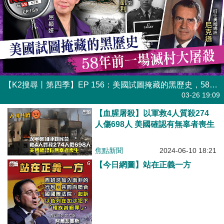
【K2搜尋丨第四季】EP 156：美國試圖掩藏的黑歷史，58年前一場滅村大屠殺
港人直播
03-26 19:09
【血腥屠殺】以軍救4人質殺274
人傷698人 美國確認有無辜者喪生
焦點新聞
2024-06-10 18:21
【今日網圖】站在正義一方