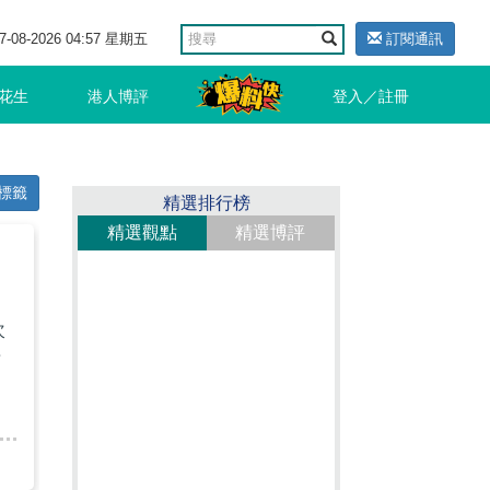
7-08-2026 04:57 星期五
訂閱通訊
花生
港人博評
登入／註冊
標籤
精選排行榜
精選觀點
精選博評
次
告