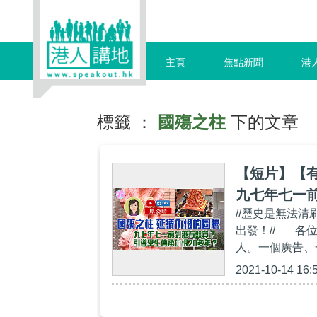
主頁
焦點新聞
港
標籤 ：
國殤之柱
下的文章
【短片】【
九七年七一
//歷史是無法
出發！// 各
人。一個廣告、
2021-10-14 16: