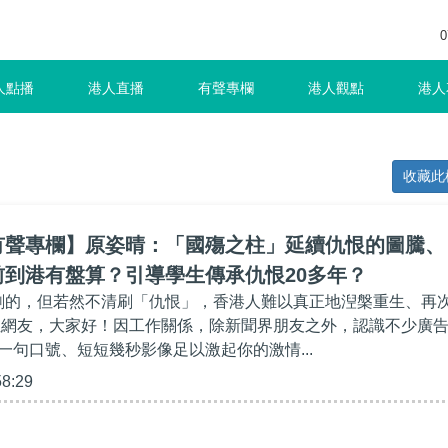
0
人點播
港人直播
有聲專欄
港人觀點
港人
收藏此
有聲專欄】原姿晴：「國殤之柱」延續仇恨的圖騰、
前到港有盤算？引導學生傳承仇恨20多年？
清刷的，但若然不清刷「仇恨」，香港人難以真正地湼槃重生、再
位網友，大家好！因工作關係，除新聞界朋友之外，認識不少廣
一句口號、短短幾秒影像足以激起你的激情...
58:29