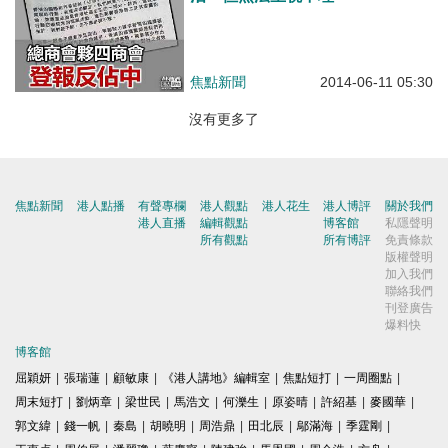
焦點新聞
2014-06-11 05:30
沒有更多了
焦點新聞
港人點播
有聲專欄
港人觀點
港人花生
港人博評
關於我們
港人直播
編輯觀點
博客館
私隱聲明
所有觀點
所有博評
免責條款
版權聲明
加入我們
聯絡我們
刊登廣告
爆料快
博客館
屈穎妍
|
張瑞蓮
|
顧敏康
|
《港人講地》編輯室
|
焦點短打
|
一周圈點
|
周末短打
|
劉炳章
|
梁世民
|
馬浩文
|
何濼生
|
原姿晴
|
許紹基
|
麥國華
|
郭文緯
|
錢一帆
|
秦島
|
胡曉明
|
周浩鼎
|
田北辰
|
鄔滿海
|
季霆剛
|