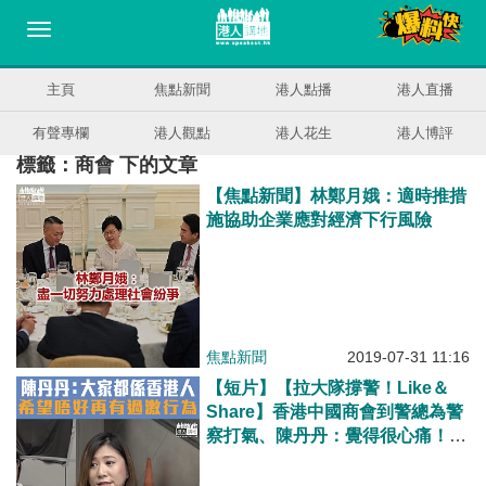
主頁
焦點新聞
港人點播
港人直播
有聲專欄
港人觀點
港人花生
港人博評
標籤：商會 下的文章
【焦點新聞】林鄭月娥：適時推措
施協助企業應對經濟下行風險
焦點新聞
2019-07-31 11:16
【短片】【拉大隊撐警！Like＆
Share】香港中國商會到警總為警
察打氣、陳丹丹：覺得很心痛！始
終大家係香港人、唔希望再有暴
力、過激行為！