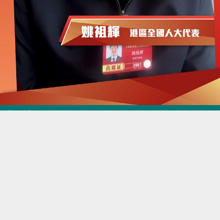
【短片】姚祖輝：擁抱科技、新產業 內企在港「練兵」再出海
港人點播
03-09 18:13
【今日網圖】中國外貿底氣
港人花生
03-09 17:39