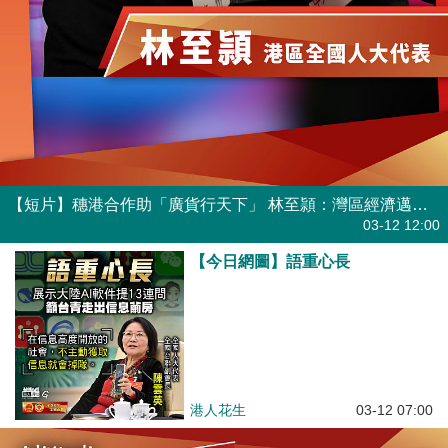
【短片】穗港合作助「廣貨行天下」 林至頴：灣區經濟邁新台階
港人點播
03-12 12:00
【今日網圖】語重心長
港人花生
03-12 07:00