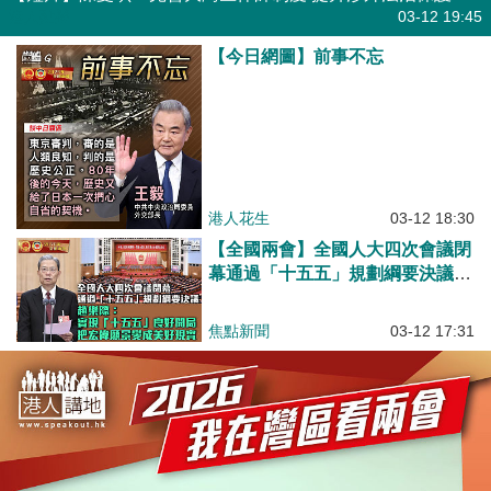
港人點播
03-12 19:45
【今日網圖】前事不忘
港人花生
03-12 18:30
【全國兩會】全國人大四次會議閉
幕通過「十五五」規劃綱要決議
趙樂際：實現「十五五」良好開
局、把宏偉願景變成美好現實
焦點新聞
03-12 17:31