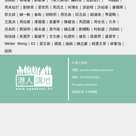
屈穎妍
|
張瑞蓮
|
顧敏康
|
《港人講地》編輯室
|
焦點短打
|
一周圈點
|
周末短打
|
劉炳章
|
梁世民
|
馬浩文
|
何濼生
|
原姿晴
|
許紹基
|
麥國華
|
郭文緯
|
錢一帆
|
秦島
|
胡曉明
|
周浩鼎
|
田北辰
|
鄔滿海
|
季霆剛
|
王惠貞
|
周伯展
|
潘麗瓊
|
葉慶寧
|
陳建強
|
馬恩國
|
周全浩
|
方舟
|
洪為民
|
鄧淑明
|
楊全盛
|
黃均瑜
|
錢志庸
|
劉國勳
|
柯創盛
|
洪錦鉉
|
陸頌雄
|
黃麗芳
|
嚴建平
|
甘文鋒
|
杜礎圻
|
健良
|
聶廣男
|
盧展常
|
Winter Wong
|
K2
|
梁文新
|
羅崑
|
姚銘
|
陳志豪
|
精選文章
|
林奮強
|
囍雨
© 港人講地
電郵: speakout@speakout.hk
傳真: 85228041301
All rights reserved.
版權所有 不得轉載