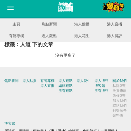
主頁
焦點新聞
港人點播
港人直播
有聲專欄
港人觀點
港人花生
港人博評
標籤：人道 下的文章
沒有更多了
焦點新聞
港人點播
有聲專欄
港人觀點
港人花生
港人博評
關於我們
港人直播
編輯觀點
博客館
私隱聲明
所有觀點
所有博評
免責條款
版權聲明
加入我們
聯絡我們
刊登廣告
爆料快
博客館