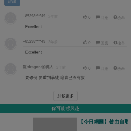
評論
+85298****49
3年前
0
回應
檢舉
Excellent
+85298****49
3年前
0
回應
檢舉
Excellent
龍:dragon:的傳人
3年前
0
回應
檢舉
要修例 要重判暴徒 廢青已沒有救
加載更多
你可能感興趣
【今日網圖】咎由自取