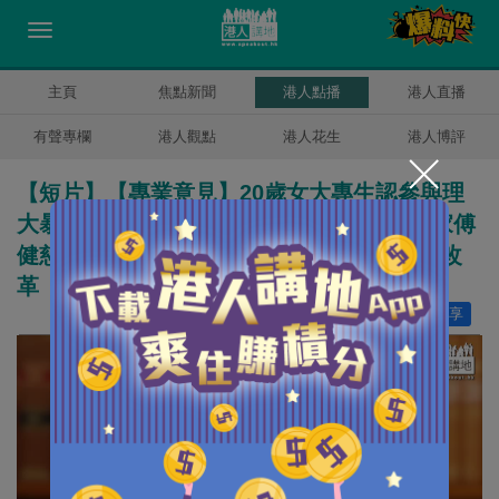
主頁
焦點新聞
港人點播
港人直播
有聲專欄
港人觀點
港人花生
港人博評
【短片】【專業意見】20歲女大專生認參與理
大暴動 揭少年犯涉暴動罪不能判監 法學專家傅
健慈：現行法例限制法官權力、是時候法律改
革
讚好
16
分享