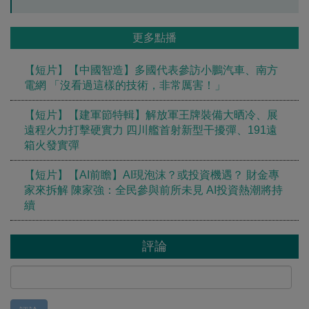
更多點播
【短片】【中國智造】多國代表參訪小鵬汽車、南方
電網 「沒看過這樣的技術，非常厲害！」
【短片】【建軍節特輯】解放軍王牌裝備大晒冷、展
遠程火力打擊硬實力 四川艦首射新型干擾彈、191遠
箱火發實彈
【短片】【AI前瞻】AI現泡沫？或投資機遇？ 財金專
家來拆解 陳家強：全民參與前所未見 AI投資熱潮將持
續
評論