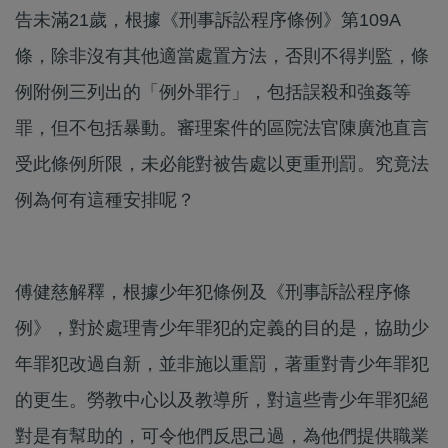
告未滿21歲，根據《刑事訴訟程序條例》第109A
條，除非沒有其他適當處置方法，否則不得判監，條
例附例三列出的「例外罪行」，包括誤殺和強姦等
罪，但不包括暴動。審理案件的區院法官陳廣池直言
受此條例所限，未必能對被告處以更重刑罰。究竟法
例為何有這種安排呢？
傅健慈解釋，根據少年犯條例及《刑事訴訟程序條
例》，對於處理青少年罪犯的定義的目的是，協助少
年罪犯改過自新，並非施以重罰，著重對青少年罪犯
的更生。勞教中心以及教導所，對這些青少年罪犯絕
對是有幫助的，可令他們反思己過，為他們提供職業