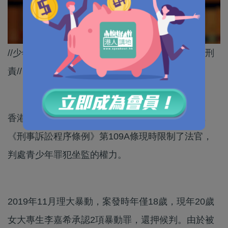
//少年犯更生固然重要，但都要讓他們承擔應有的刑
責//
香港法學交流基金會副主席、法學教授傅健慈指，
《刑事訴訟程序條例》第109A條現時限制了法官，
判處青少年罪犯坐監的權力。
2019年11月理大暴動，案發時年僅18歲，現年20歲
女大專生李嘉希承認2項暴動罪，還押候判。由於被