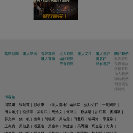
焦點新聞
港人點播
有聲專欄
港人觀點
港人花生
港人博評
關於我們
港人直播
編輯觀點
博客館
私隱聲明
所有觀點
所有博評
免責條款
版權聲明
加入我們
聯絡我們
刊登廣告
爆料快
博客館
屈穎妍
|
張瑞蓮
|
顧敏康
|
《港人講地》編輯室
|
焦點短打
|
一周圈點
|
周末短打
|
劉炳章
|
梁世民
|
馬浩文
|
何濼生
|
原姿晴
|
許紹基
|
麥國華
|
郭文緯
|
錢一帆
|
秦島
|
胡曉明
|
周浩鼎
|
田北辰
|
鄔滿海
|
季霆剛
|
王惠貞
|
周伯展
|
潘麗瓊
|
葉慶寧
|
陳建強
|
馬恩國
|
周全浩
|
方舟
|