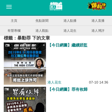
主頁
焦點新聞
港人點播
港人直播
有聲專欄
港人觀點
港人花生
港人博評
標籤：暴動罪 下的文章
【今日網圖】繼續踎監
港人花生
07-10 14:36
【今日網圖】罪有攸歸