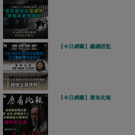
【今日網圖】繼續踎監
【今日網圖】應有此報