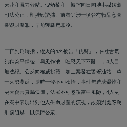
天花和電力分站。倪炳楠和丁被控同日同地串謀妨礙
司法公正，即摧毀證據。前者另涉一項管有物品意圖
摧毀財產罪，早前獲裁定罪脫。
王官判刑時指，縱火的4名被告「仇警」，在社會氣
氛稍為平靜後「興風作浪，唯恐天下不亂」，4人目
無法紀、公然向權威挑戰；加上案發在警署油站，萬
一火勢蔓延，隨時一發不可收拾，事件無造成爆炸和
更大傷害實屬僥倖，法庭不可忽視當中風險，4人更
在案中表現出對他人生命財產的漠視，故須判處嚴厲
刑罰阻嚇，以保障公眾。