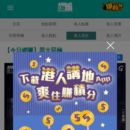
主頁
焦點新聞
港人點播
港人直播
有聲專欄
港人觀點
港人花生
港人博評
【今日網圖】罪大惡極
讚好
4
分享