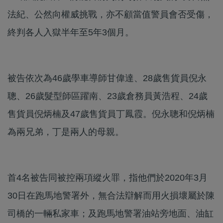
法紀、公然向權威挑戰，亦不顧當值警員會否受傷，
終判各人入獄半年至5年3個月。
被告依次為46歲學車導師甘偉達、28歲售貨員倪永
聰、26歲髮型師區躍南、23歲倉務員黃浩程、24歲
售貨員倪炳楠及47歲售貨員丁鳳霞。倪永聰和倪炳楠
為兩兄弟，丁是兩人的母親。
首4名被告同被控兩項縱火罪，指他們於2020年3月
30日在跑馬地警署外，無合法辯解而用火損壞屬於陳
司橋的一輛私家車；及跑馬地警署油站旁地面、油缸