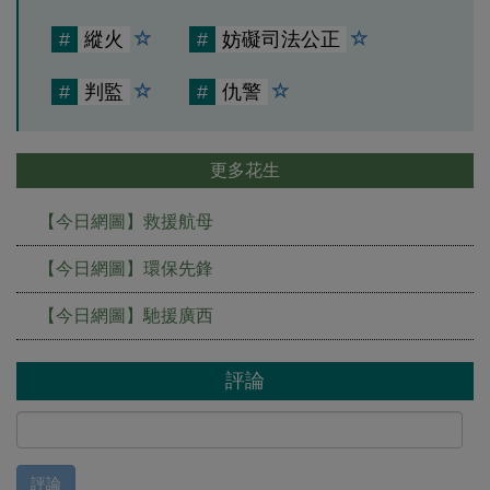
#
縱火
#
妨礙司法公正
#
判監
#
仇警
更多花生
【今日網圖】救援航母
【今日網圖】環保先鋒
【今日網圖】馳援廣西
評論
評論