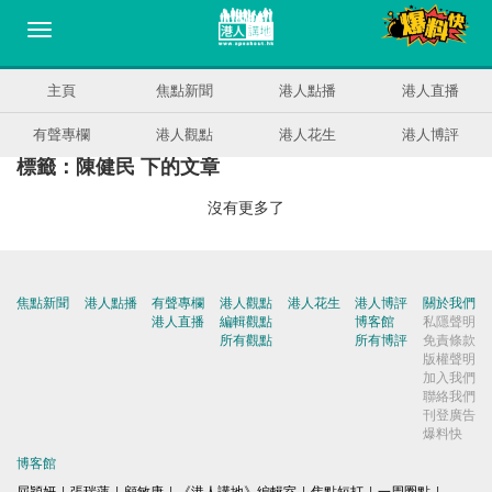
主頁
焦點新聞
港人點播
港人直播
有聲專欄
港人觀點
港人花生
港人博評
標籤：陳健民 下的文章
沒有更多了
焦點新聞
港人點播
有聲專欄
港人觀點
港人花生
港人博評
關於我們
港人直播
編輯觀點
博客館
私隱聲明
所有觀點
所有博評
免責條款
版權聲明
加入我們
聯絡我們
刊登廣告
爆料快
博客館