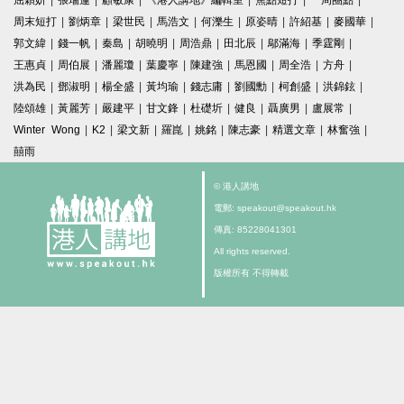
屈穎妍
|
張瑞蓮
|
顧敏康
|
《港人講地》編輯室
|
焦點短打
|
一周圈點
|
周末短打
|
劉炳章
|
梁世民
|
馬浩文
|
何濼生
|
原姿晴
|
許紹基
|
麥國華
|
郭文緯
|
錢一帆
|
秦島
|
胡曉明
|
周浩鼎
|
田北辰
|
鄔滿海
|
季霆剛
|
王惠貞
|
周伯展
|
潘麗瓊
|
葉慶寧
|
陳建強
|
馬恩國
|
周全浩
|
方舟
|
洪為民
|
鄧淑明
|
楊全盛
|
黃均瑜
|
錢志庸
|
劉國勳
|
柯創盛
|
洪錦鉉
|
陸頌雄
|
黃麗芳
|
嚴建平
|
甘文鋒
|
杜礎圻
|
健良
|
聶廣男
|
盧展常
|
Winter Wong
|
K2
|
梁文新
|
羅崑
|
姚銘
|
陳志豪
|
精選文章
|
林奮強
|
囍雨
© 港人講地
電郵: speakout@speakout.hk
傳真: 85228041301
All rights reserved.
版權所有 不得轉載