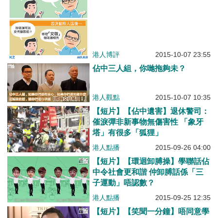
港人博評
2015-10-07 23:55
佔中三人組，你哋拖夠未？
港人觀點
2015-10-07 10:35
【短片】【佔中遺害】退休警司：
催淚彈非新事物無傷害性 「象牙
塔」有很多「狐狸」
港人點播
2015-09-26 04:00
【短片】【環迴卸膊操】學聯話佔
中令社會更和諧 仲卸膊話係「三
子運動」唔認數？
港人點播
2015-09-25 12:35
【短片】【笑聞一分鐘】唔同意學