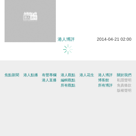
焦點新聞
港人點播
有聲專欄
港人觀點
港人花生
港人博評
關於我們
港人直播
編輯觀點
博客館
私隱聲明
所有觀點
所有博評
免責條款
版權聲明
加入我們
聯絡我們
刊登廣告
爆料快
博客館
屈穎妍
|
張瑞蓮
|
顧敏康
|
《港人講地》編輯室
|
焦點短打
|
一周圈點
|
周末短打
|
劉炳章
|
梁世民
|
馬浩文
|
何濼生
|
原姿晴
|
許紹基
|
麥國華
|
郭文緯
|
錢一帆
|
秦島
|
胡曉明
|
周浩鼎
|
田北辰
|
鄔滿海
|
季霆剛
|
王惠貞
|
周伯展
|
潘麗瓊
|
葉慶寧
|
陳建強
|
馬恩國
|
周全浩
|
方舟
|
洪為民
|
鄧淑明
|
楊全盛
|
黃均瑜
|
錢志庸
|
劉國勳
|
柯創盛
|
洪錦鉉
|
陸頌雄
|
黃麗芳
|
嚴建平
|
甘文鋒
|
杜礎圻
|
健良
|
聶廣男
|
盧展常
|
Winter Wong
|
K2
|
梁文新
|
羅崑
|
姚銘
|
陳志豪
|
精選文章
|
林奮強
|
囍雨