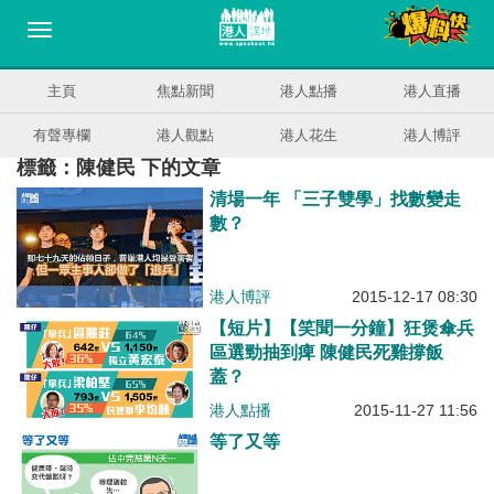
主頁
焦點新聞
港人點播
港人直播
有聲專欄
港人觀點
港人花生
港人博評
標籤：陳健民 下的文章
清場一年 「三子雙學」找數變走
數？
港人博評
2015-12-17 08:30
【短片】【笑聞一分鐘】狂煲傘兵
區選勁抽到痺 陳健民死雞撐飯
蓋？
港人點播
2015-11-27 11:56
等了又等