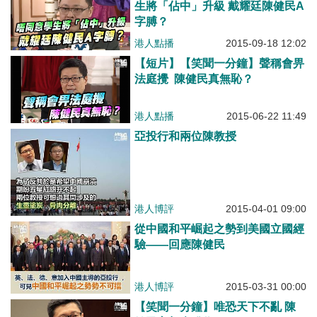
生將「佔中」升級 戴耀廷陳健民A
字膊？
港人點播
2015-09-18 12:02
【短片】【笑聞一分鐘】聲稱會畀
法庭攪 陳健民真無恥？
港人點播
2015-06-22 11:49
亞投行和兩位陳教授
港人博評
2015-04-01 09:00
從中國和平崛起之勢到美國立國經
驗——回應陳健民
港人博評
2015-03-31 00:00
【笑聞一分鐘】唯恐天下不亂 陳