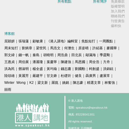
所有觀點
所有博評
免責條款
版權聲明
加入我們
聯絡我們
刊登廣告
爆料快
博客館
屈穎妍
|
張瑞蓮
|
顧敏康
|
《港人講地》編輯室
|
焦點短打
|
一周圈點
|
周末短打
|
劉炳章
|
梁世民
|
馬浩文
|
何濼生
|
原姿晴
|
許紹基
|
麥國華
|
郭文緯
|
錢一帆
|
秦島
|
胡曉明
|
周浩鼎
|
田北辰
|
鄔滿海
|
季霆剛
|
王惠貞
|
周伯展
|
潘麗瓊
|
葉慶寧
|
陳建強
|
馬恩國
|
周全浩
|
方舟
|
洪為民
|
鄧淑明
|
楊全盛
|
黃均瑜
|
錢志庸
|
劉國勳
|
柯創盛
|
洪錦鉉
|
陸頌雄
|
黃麗芳
|
嚴建平
|
甘文鋒
|
杜礎圻
|
健良
|
聶廣男
|
盧展常
|
Winter Wong
|
K2
|
梁文新
|
羅崑
|
姚銘
|
陳志豪
|
精選文章
|
林奮強
|
囍雨
© 港人講地
電郵: speakout@speakout.hk
傳真: 85228041301
All rights reserved.
版權所有 不得轉載