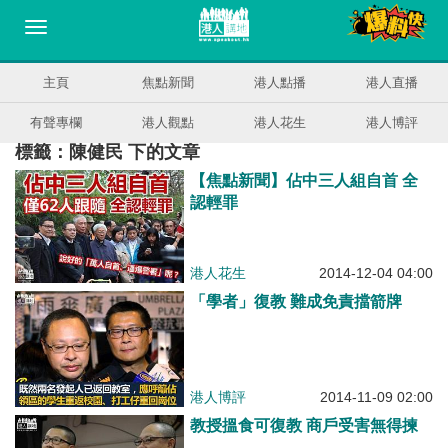
主頁
焦點新聞
港人點播
港人直播
有聲專欄
港人觀點
港人花生
港人博評
標籤：陳健民 下的文章
【焦點新聞】佔中三人組自首 全
認輕罪
港人花生
2014-12-04 04:00
「學者」復教 難成免責擋箭牌
港人博評
2014-11-09 02:00
教授搵食可復教 商戶受害無得揀