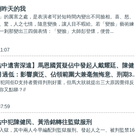
倒昨天的我
」的厲害之處，是表演者可於短時間內變出不同臉相。喜、怒、
、驚，人之七情，隨意變換，讓人目不暇給。若「變臉」藝術練
一剎那變出三四個表情：「變臉」大師彭登懷，便曾...
11:07
佔中遺害深遠​】馬恩國質疑佔中發起人戴耀廷、陳健
月過低：影響廣泛、佔領範圍大兼毫無悔意、刑期3
佔中犯同佢D支持者覺得判刑好重，但馬大狀就提出三大原因覺得反
合理
又點睇？//
37:59
佔中犯陳健民、黃浩銘轉往監獄服刑
入獄，其中兩人今早編配到監獄服刑。發起人之一、被判監禁16