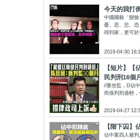
今天的我打
中國國藝「變臉
憂、思、悲、恐
得到家，更可於
2019-04-30 16:
【短片】【
民判刑16個
//要坐監，D
個月監禁才
而係判刑過輕，你
2019-04-27 12:
【階下囚】
佔中案四人被判