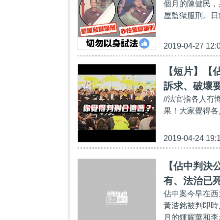
個月的陳健民，
屋監獄服刑。日
2019-04-27 12:
【短片】【
訴求、破壞
//法官指各人
果！大家覺得各
2019-04-24 19:
【佔中判決
有、法治已
佔中案今早在西
黃浩銘被判即時
月的鍾耀華和李永