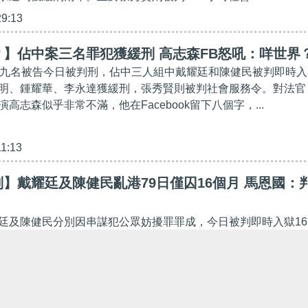
29:13
】佔中案三名罪犯獲緩刑 高志森FB怒吼：咩世界
，九名被告今日被判刑，佔中三人組中戴耀廷和陳健民被判即時入
明、鍾耀華、李永達獲緩刑，張秀賢則被判社會服務令。對法官
高志森似乎非常不滿，他在Facebook留下八個字，...
11:13
】戴耀廷及陳健民亂港79日僅囚16個月 馬恩國：
廷及陳健民分別因串謀犯公眾妨擾罪罪成，今日被判即時入獄16
煽感公眾妨擾罪，判監8個月，兩罪刑期同期執行，合共入獄16
人的刑期，香港法學交流基金會執委會主席兼大律師馬...
00:01