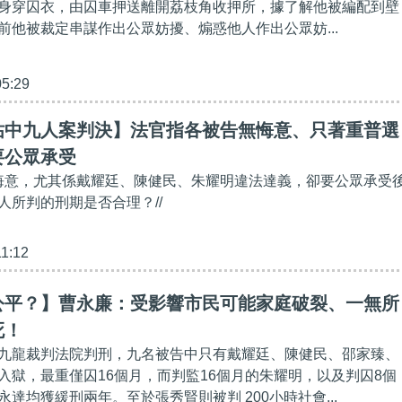
身穿囚衣，由囚車押送離開荔枝角收押所，據了解他被編配到壁
前他被裁定串謀作出公眾妨擾、煽惑他人作出公眾妨...
05:29
佔中九人案判決】法官指各被告無悔意、只著重普選
要公眾承受
冇悔意，尤其係戴耀廷、陳健民、朱耀明違法達義，卻要公眾承受
人所判的刑期是否合理？//
11:12
公平？】曹永廉：受影響市民可能家庭破裂、一無所
死！
九龍裁判法院判刑，九名被告中只有戴耀廷、陳健民、邵家臻、
入獄，最重僅囚16個月，而判監16個月的朱耀明，以及判囚8個
達均獲緩刑兩年。至於張秀賢則被判 200小時社會...