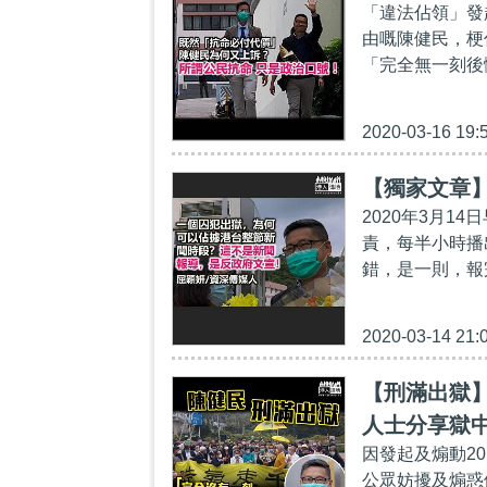
「違法佔領」發
由嘅陳健民，梗
「完全無一刻後
2020-03-16 19:
【獨家文章
2020年3月
責，每半小時播
錯，是一則，報
2020-03-14 21:
【刑滿出獄
人士分享獄
因發起及煽動2
義
公眾妨擾及煽惑