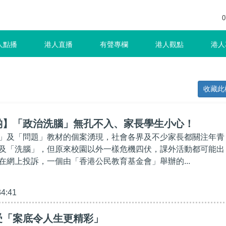
0
人點播
港人直播
有聲專欄
港人觀點
港人
收藏此
啲】「政治洗腦」無孔不入、家長學生小心！
」及「問題」教材的個案湧現，社會各界及不少家長都關注年青
及「洗腦」，但原來校園以外一樣危機四伏，課外活動都可能出
在網上投訴，一個由「香港公民教育基金會」舉辦的...
34:41
受「案底令人生更精彩」