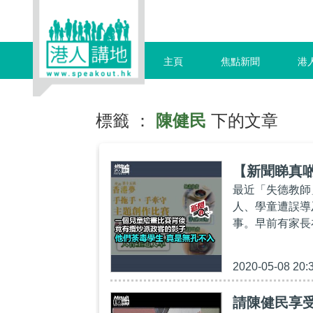
主頁
焦點新聞
港
標籤 ：
陳健民
下的文章
【新聞睇真
最近「失德教師
人、學童遭誤導
事。早前有家長
2020-05-08 20:
請陳健民享