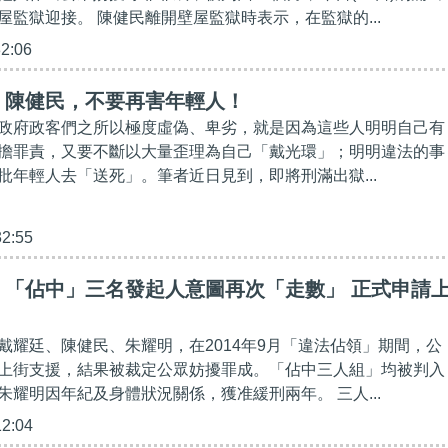
屋監獄迎接。 陳健民離開壁屋監獄時表示，在監獄的...
32:06
】陳健民，不要再害年輕人！
政府政客們之所以極度虛偽、卑劣，就是因為這些人明明自己有
擔罪責，又要不斷以大量歪理為自己「戴光環」；明明違法的事
批年輕人去「送死」。筆者近日見到，即將刑滿出獄...
32:55
】「佔中」三名發起人意圖再次「走數」 正式申請
戴耀廷、陳健民、朱耀明，在2014年9月「違法佔領」期間，公
上街支援，結果被裁定公眾妨擾罪成。「佔中三人組」均被判入
朱耀明因年紀及身體狀況關係，獲准緩刑兩年。 三人...
12:04