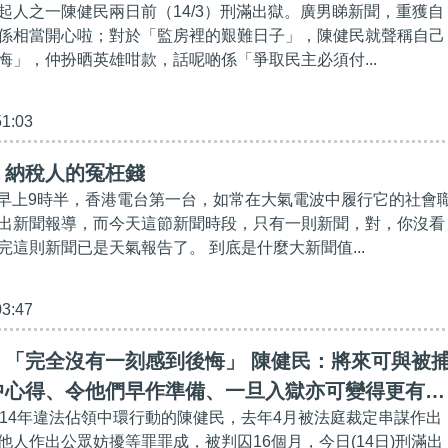
起人之一陳健民兩日前（14/3）刑滿出獄。廣男睇新聞，重獲自
係相當開心啦；對於「監房裡的艱難日子」，陳健民就聲稱自己
悔」，仲扮晒英雄咁款，話呢啲係「爭取民主必須付...
51:03
】納稅人的冤枉錢
14日早上9時半，香港電台第一台，如常在大氣電波中履行它的社會
出新聞報導，而今天這節新聞時段，只有一則新聞，對，你沒看
完這則新聞已是天氣報告了。 到底是什麼大新聞值...
03:47
】「完全沒有一刻感到後悔」 陳健民：將來可與被
中心得、令他們早作準備、一旦入獄亦可變得更有意
014年違法佔領中環行動的陳健民，去年4月被法庭裁定串謀作出
他人作出公眾妨擾等罪罪成，被判囚16個月，今日(14日)刑滿出