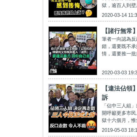
獄，逾百人到壁
2020-03-14 11:
【諸行無常
筆者一向認為反
錯，還要既不承
情，還要推一批
2020-03-03 19:
【違法佔領
訴
「佔中三人組」
開呼籲更多市民
獄十六個月，惟
2019-05-03 18: