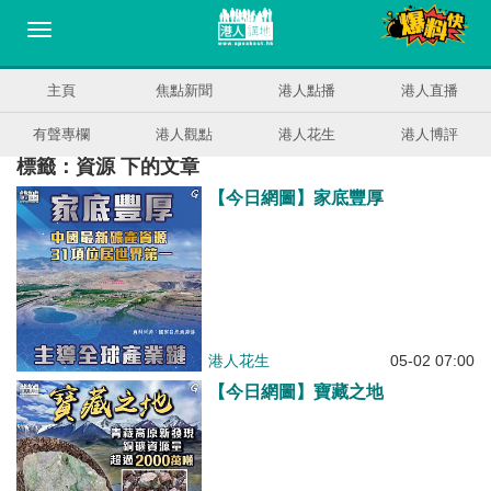
主頁
焦點新聞
港人點播
港人直播
有聲專欄
港人觀點
港人花生
港人博評
標籤：資源 下的文章
【今日網圖】家底豐厚
港人花生
05-02 07:00
【今日網圖】寶藏之地