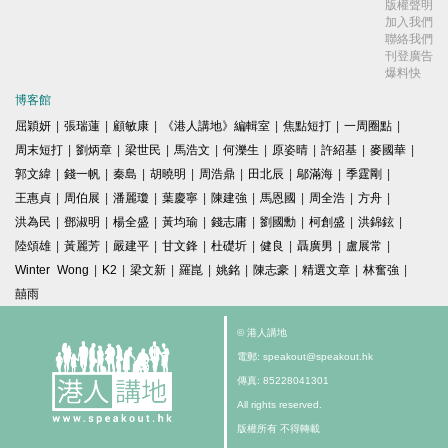
版權聲明
加入我們
聯絡我們
刊登廣告
爆料快
博客館
屈穎妍
|
張瑞蓮
|
顧敏康
|
《港人講地》編輯室
|
焦點短打
|
一周圈點
|
周末短打
|
劉炳章
|
梁世民
|
馬浩文
|
何濼生
|
原姿晴
|
許紹基
|
麥國華
|
郭文緯
|
錢一帆
|
秦島
|
胡曉明
|
周浩鼎
|
田北辰
|
鄔滿海
|
季霆剛
|
王惠貞
|
周伯展
|
潘麗瓊
|
葉慶寧
|
陳建強
|
馬恩國
|
周全浩
|
方舟
|
洪為民
|
鄧淑明
|
楊全盛
|
黃均瑜
|
錢志庸
|
劉國勳
|
柯創盛
|
洪錦鉉
|
陸頌雄
|
黃麗芳
|
嚴建平
|
甘文鋒
|
杜礎圻
|
健良
|
聶廣男
|
盧展常
|
Winter Wong
|
K2
|
梁文新
|
羅崑
|
姚銘
|
陳志豪
|
精選文章
|
林奮強
|
囍雨
© 港人講地
電郵: speakout@speakout.hk
傳真: 85228041301
All rights reserved.
版權所有 不得轉載