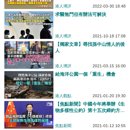
港人博評
2022-03-30 18:48
求醫無門但有辦法可解決
港人博評
2021-10-18 17:08
【獨家文章】尋找孫中山情人的後
人
港人博評
2021-03-15 16:00
給海洋公園一個「重生」機會
港人觀點
2021-01-20 19:30
【焦點新聞】中國今年將舉辦《生
物多樣性公約》第十五次締約方大
會
焦點新聞
2021-01-12 10:55