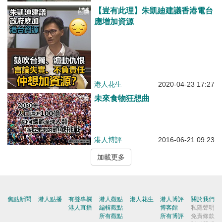
【豈有此理】朱凱廸建議香港電台
應增加資源
港人花生
2020-04-23 17:27
未來食物狂想曲
港人博評
2016-06-21 09:23
加載更多
焦點新聞
港人點播
有聲專欄
港人觀點
港人花生
港人博評
關於我們
港人直播
編輯觀點
博客館
私隱聲明
所有觀點
所有博評
免責條款