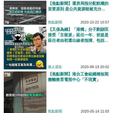
【焦點新聞】運房局指分配航權的
首要原則 是公共資源能被充分利
用
焦點新聞
2020-10-22 10:57
【又係為錢】「港獨」分子劉頴匡
接受「主留派」延任一年、前提是
延任者由初選出線者指揮、包括一
切資源運用
港人花生
2020-08-19 20:02
【焦點新聞】港台工會組織稱短期
搬離教育電視中心「不現實」
焦點新聞
2020-05-14 11:03