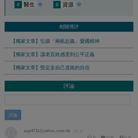
#
醫生
#
資源
相關博評
【獨家文章】弘揚「兩航起義」愛國精神
【獨家文章】讓老百姓感受到公平正義
【獨家文章】堅定走自己道路的自信
評論
評論
acp4711@yahoo.com.hk
4年前
0
回應
檢舉