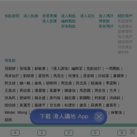
焦點新聞
港人點播
有聲專欄
港人觀點
港人花生
港人博評
關於我們
港人直播
編輯觀點
博客館
私隱聲明
所有觀點
所有博評
免責條款
版權聲明
加入我們
聯絡我們
刊登廣告
爆料快
博客館
屈穎妍
|
張瑞蓮
|
顧敏康
|
《港人講地》編輯室
|
焦點短打
|
一周圈點
|
周末短打
|
劉炳章
|
梁世民
|
馬浩文
|
何濼生
|
原姿晴
|
許紹基
|
麥國華
|
郭文緯
|
錢一帆
|
秦島
|
胡曉明
|
周浩鼎
|
田北辰
|
鄔滿海
|
季霆剛
|
王惠貞
|
周伯展
|
潘麗瓊
|
葉慶寧
|
陳建強
|
馬恩國
|
周全浩
|
方舟
|
洪為民
|
鄧淑明
|
楊全盛
|
黃均瑜
|
錢志庸
|
劉國勳
|
柯創盛
|
洪錦鉉
|
陸頌雄
|
黃麗芳
|
嚴建平
|
甘文鋒
|
杜礎圻
|
健良
|
聶廣男
|
盧展常
|
Winter Wong
|
K2
|
梁文新
|
羅崑
|
姚銘
|
陳志豪
|
精選文章
|
林奮強
|
囍雨
© 港人講地
4
1
3
0
0