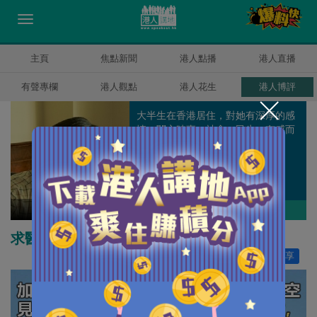
主頁
焦點新聞
港人點播
港人直播
有聲專欄
港人觀點
港人花生
港人博評
大半生在香港居住，對她有深厚的感
情；關心時事、社會、民生，有感而
發。
黃啟樟
作者其他博評
求醫無門但有辦法可解決
讚好
11
分享