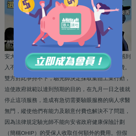
安大略省的驗光師(optometrists)因經營成本增加感到
入不敷出，向安省政府提出建議，要求調高服務費。
雙方對此爭持不下，驗光師決定採取集體工業行動，
迫使政府就範以達到預期的目的，在九月一日之後就
停止這項服務，造成有急切需要驗眼服務的病人求醫
無門，縱使他們有能力及願意付費也解決不了問題，
因為法律規定驗光師不能向安省政府健康保險計劃
（簡稱OHIP）的受保人收取任何額外的費用。但假