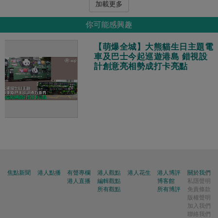
加載更多
你可能感興趣
【萌爆全城】大熊貓生日主題電
車及巴士今起巡遊港島 錯視設
計創意亮相勢成打卡亮點
焦點新聞
港人點播
有聲專欄
港人觀點
港人花生
港人博評
關於我們
港人直播
編輯觀點
博客館
私隱聲明
所有觀點
所有博評
免責條款
版權聲明
加入我們
聯絡我們