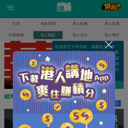
主頁
焦點新聞
港人點播
港人直播
有聲專欄
港人觀點
港人花生
港人博評
出生於七十年代未，成長於八十年
代。緬懷所謂的Good Old Days，對
香港部份人時常嗟天怨地感無奈，認
為香港仍然是「只要努力，仍有出頭
天」的福地，不擅書寫中文，寧寫口
語。
囍雨
作者其他博評
給海洋公園一個「重生」機會
讚好
136
分享