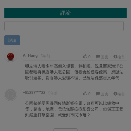
評論
評論
Ar Hung
5年前
0
回應
檢舉
呃左港人咁多年高價入埸費、算把啦。況且而家海洋公
園都唔再係香港人嘅公園、佢祗會給遊客優惠、想辦法
吸引遊客、對香港人愛理不理、已經唔係盛志文年代
+85297****22
5年前
0
回應
檢舉
公園都係受黑暴同疫情影響拖累，政府可以比錢救中
電，超市，地產，電信無關疫症影響公司，但係正正受
到嚴重打擊樂園，就受到市民冷落？