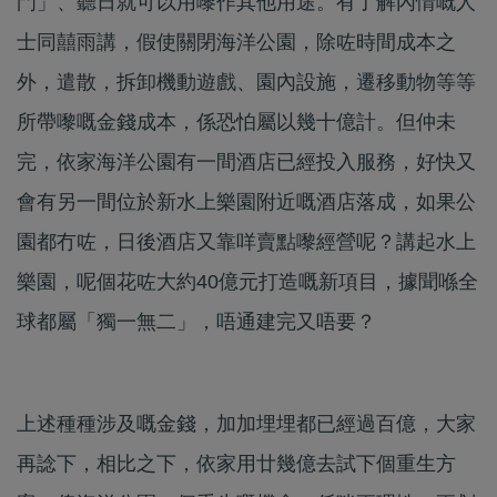
門」、聽日就可以用嚟作其他用途。有了解內情嘅人
士同囍雨講，假使關閉海洋公園，除咗時間成本之
外，遣散，拆卸機動遊戲、園內設施，遷移動物等等
所帶嚟嘅金錢成本，係恐怕屬以幾十億計。但仲未
完，依家海洋公園有一間酒店已經投入服務，好快又
會有另一間位於新水上樂園附近嘅酒店落成，如果公
園都冇咗，日後酒店又靠咩賣點嚟經營呢？講起水上
樂園，呢個花咗大約40億元打造嘅新項目，據聞喺全
球都屬「獨一無二」，唔通建完又唔要？
上述種種涉及嘅金錢，加加埋埋都已經過百億，大家
再諗下，相比之下，依家用廿幾億去試下個重生方