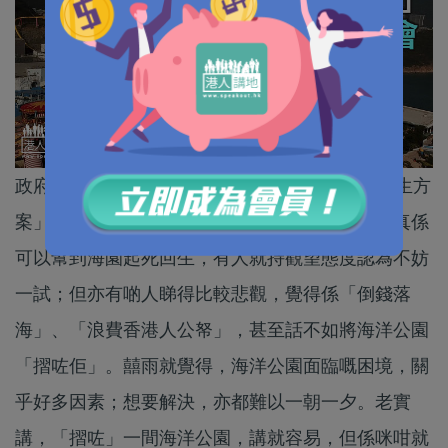
政府日前宣布計劃撥款27億元推行海洋公園「重生方
案」，引起社會上嘅廣泛討論。對於新方案係咪真係
可以幫到海園起死回生，有人就持觀望態度認為不妨
一試；但亦有啲人睇得比較悲觀，覺得係「倒錢落
海」、「浪費香港人公帑」，甚至話不如將海洋公園
「摺咗佢」。囍雨就覺得，海洋公園面臨嘅困境，關
乎好多因素；想要解決，亦都難以一朝一夕。老實
講，「摺咗」一間海洋公園，講就容易，但係咪咁就