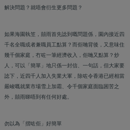
解決問題？就唔會衍生更多問題？
如果海園執笠，囍雨首先諗到嘅問題係，園內接近四
千名全職或者兼職員工點算？而佢哋背後，又意味住
幾千個家庭，冇咗一筆經濟收入，佢哋又點算？炒
人，可以「簡單」地只係一封信、一句話，但大家要
諗下，近四千人加入失業大軍，除咗令香港已經相當
嚴峻嘅就業市場雪上加霜、令千個家庭面臨困苦之
外，囍雨睇唔到有任何好處。
勿以為「摺咗佢」好簡單