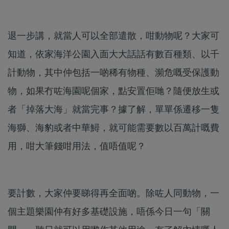
退一步講，就當人可以全部遣散，咁動物呢？大家可
知道，依家海洋公園入面大大話話有數百種類、以千
計動物，其中仲包括一啲稀有物種、瀕危嘅受保護動
物，如果冇咗海園呢個家，點安置佢哋？隨便放生或
者「掉落大海」就當完事？據了解，單單係遷移一隻
海獅、海豹或者中華鱘，就可能需要數以百萬計嘅費
用，咁大筆錢咁用法，值唔值呢？
要計數，大家仲要睇得再全面啲。除咗人同動物，一
個主題樂園仲有好多基礎設施，唔係今日一句「關