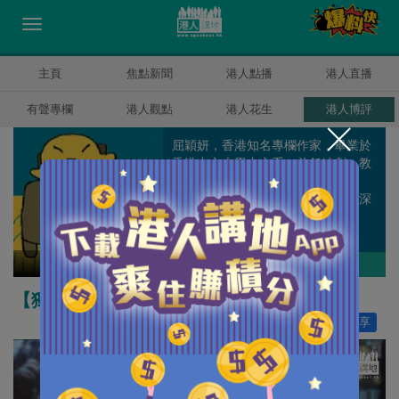
主頁
焦點新聞
港人點播
港人直播
有聲專欄
港人觀點
港人花生
港人博評
屈穎妍，香港知名專欄作家，畢業於
香港中文大學中文系，曾任編劇、教
師、記者、周刊副總編輯和雜誌顧
問，著有《怪獸家長》一書，文章深
受港爸港媽歡迎。
屈穎妍
作者其他博評
【獨家文章】尋找孫中山情人的後人
讚好
153
分享