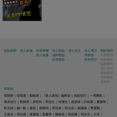
焦點新聞
港人點播
有聲專欄
港人觀點
港人花生
港人博評
關於我們
港人直播
編輯觀點
博客館
私隱聲明
所有觀點
所有博評
免責條款
版權聲明
加入我們
聯絡我們
刊登廣告
爆料快
博客館
屈穎妍
|
張瑞蓮
|
顧敏康
|
《港人講地》編輯室
|
焦點短打
|
一周圈點
|
周末短打
|
劉炳章
|
梁世民
|
馬浩文
|
何濼生
|
原姿晴
|
許紹基
|
麥國華
|
郭文緯
|
錢一帆
|
秦島
|
胡曉明
|
周浩鼎
|
田北辰
|
鄔滿海
|
季霆剛
|
王惠貞
|
周伯展
|
潘麗瓊
|
葉慶寧
|
陳建強
|
馬恩國
|
周全浩
|
方舟
|