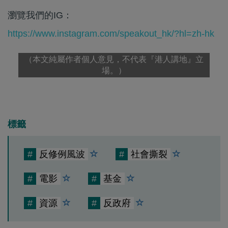
瀏覽我們的IG：
https://www.instagram.com/speakout_hk/?hl=zh-hk
（本文純屬作者個人意見，不代表『港人講地』立
場。）
標籤
#
反修例風波
#
社會撕裂
#
電影
#
基金
#
資源
#
反政府