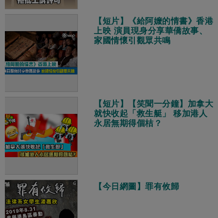
【短片】《給阿嬤的情書》香港
上映 演員現身分享華僑故事、
家國情懷引觀眾共鳴
【短片】【笑聞一分鐘】加拿大
就快收起「救生艇」 移加港人
永居無期得個桔？
【今日網圖】罪有攸歸