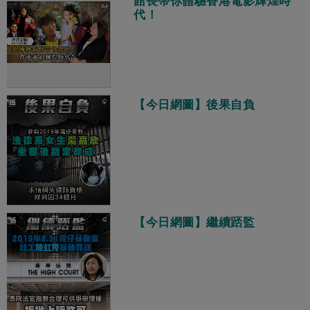
館長帶你體驗香港電影輝煌時
代！
【今日網圖】後果自負
【今日網圖】繼續踎監