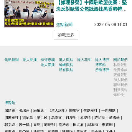
【據理發聲】中國駐歐盟使團：堅
決反對歐盟公然詆毀抹黑香港特首
選舉
焦點新聞
2022-05-09 11:01
加載更多
焦點新聞
港人點播
有聲專欄
港人觀點
港人花生
港人博評
關於我們
港人直播
編輯觀點
博客館
私隱聲明
所有觀點
所有博評
免責條款
版權聲明
加入我們
聯絡我們
刊登廣告
爆料快
博客館
屈穎妍
|
張瑞蓮
|
顧敏康
|
《港人講地》編輯室
|
焦點短打
|
一周圈點
|
周末短打
|
劉炳章
|
梁世民
|
馬浩文
|
何濼生
|
原姿晴
|
許紹基
|
麥國華
|
郭文緯
|
錢一帆
|
秦島
|
胡曉明
|
周浩鼎
|
田北辰
|
鄔滿海
|
季霆剛
|
王惠貞
|
周伯展
|
潘麗瓊
|
葉慶寧
|
陳建強
|
馬恩國
|
周全浩
|
方舟
|