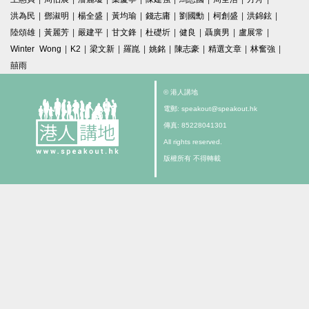
洪為民
|
鄧淑明
|
楊全盛
|
黃均瑜
|
錢志庸
|
劉國勳
|
柯創盛
|
洪錦鉉
|
陸頌雄
|
黃麗芳
|
嚴建平
|
甘文鋒
|
杜礎圻
|
健良
|
聶廣男
|
盧展常
|
Winter Wong
|
K2
|
梁文新
|
羅崑
|
姚銘
|
陳志豪
|
精選文章
|
林奮強
|
囍雨
© 港人講地
電郵: speakout@speakout.hk
傳真: 85228041301
All rights reserved.
版權所有 不得轉載