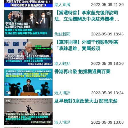
NED干預香港搞分裂？ 台灣快測
港人直播
2022-05-09 21:30
短缺兼貴香港5倍？
【當選特首】李家超先後拜訪司
法、立法機關及中央駐港機構 中
聯辦主任羅惠寧：李家超高票當
選，是選委的鄭重選擇及市民意願
焦點新聞
2022-05-09 18:46
的集中體現
【筆評則鳴】外國干預彰彰明甚
「底線思維」實屬必須
港人觀點
2022-05-09 18:30
香港再出發 把握機遇興百業
港人博評
2022-05-09 13:24
及早應對3座政策大山 防患未然
港人博評
2022-05-09 13:08