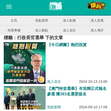
主頁
焦點新聞
港人點播
港人直播
有聲專欄
港人觀點
港人花生
港人博評
標籤：行政長官選舉 下的文章
【今日網圖】熱烈祝賀
港人花生
2024-10-13 13:00
【澳門特首選舉】岑浩輝正式報名
參選 獲383名選委提名
焦點新聞
2024-09-10 17:09