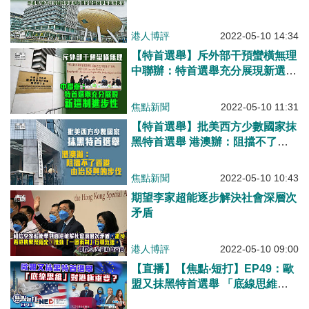
港人博評
2022-05-10 14:34
【特首選舉】斥外部干預蠻橫無理
中聯辦：特首選舉充分展現新選制
進步性
焦點新聞
2022-05-10 11:31
【特首選舉】批美西方少數國家抹
黑特首選舉 港澳辦：阻擋不了香
港由治及興的步伐
焦點新聞
2022-05-10 10:43
期望李家超能逐步解決社會深層次
矛盾
港人博評
2022-05-10 09:00
【直播】【焦點‧短打】EP49：歐
盟又抹黑特首選舉 「底線思維」
對港至關重要？美國「白手套」