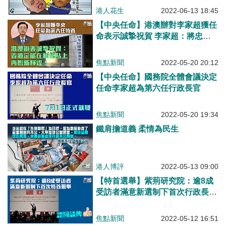
港人花生
2022-06-13 18:45
【中央任命】港澳辦對李家超獲任
命表示誠摯祝賀 李家超：將忠
誠、堅毅地肩負使命
焦點新聞
2022-05-20 20:12
【中央任命】國務院全體會議決定
任命李家超為第六任行政長官
焦點新聞
2022-05-20 19:34
鐵肩擔道義 柔情為民生
港人博評
2022-05-13 09:00
【特首選舉】紫荊研究院：逾8成
受訪者滿意新選制下首次行政長官
選舉
焦點新聞
2022-05-12 16:51