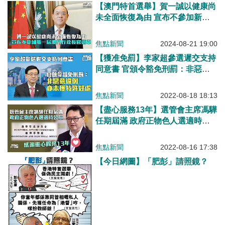
【澳門特首選舉】賀一誠以健康尚
未全面恢復為由 宣布不參加新一
屆澳門行政長官選舉
焦點新聞
2024-08-21 19:00
【獲准免罰】李家超參選遲交支持
同意書 官頒令豁免刑罰：非惡意
違例亦未獲特殊好處
焦點新聞
2022-08-18 18:13
【盡心服務13年】選管會主席馮驊
任期屆滿 政府正物色人選適時公
布
焦點新聞
2022-08-16 17:38
【今日網圖】「肥彭」請照鏡？