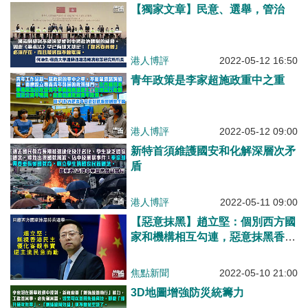
【獨家文章】民意、選舉，管治
港人博評
2022-05-12 16:50
青年政策是李家超施政重中之重
港人博評
2022-05-12 09:00
新特首須維護國安和化解深層次矛
盾
港人博評
2022-05-11 09:00
【惡意抹黑】趙立堅：個別西方國
家和機構相互勾連，惡意抹黑香港
特首選舉，無視香港民主優化提
升、逆香港主流民意而動
焦點新聞
2022-05-10 21:00
3D地圖增強防災統籌力