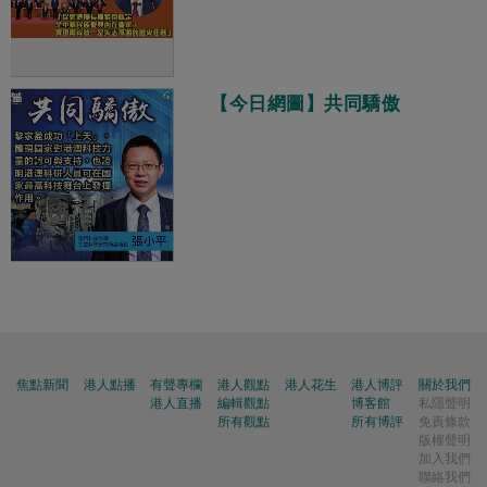
【今日網圖】共同驕傲
焦點新聞
港人點播
有聲專欄
港人觀點
港人花生
港人博評
關於我們
港人直播
編輯觀點
博客館
私隱聲明
所有觀點
所有博評
免責條款
版權聲明
加入我們
聯絡我們