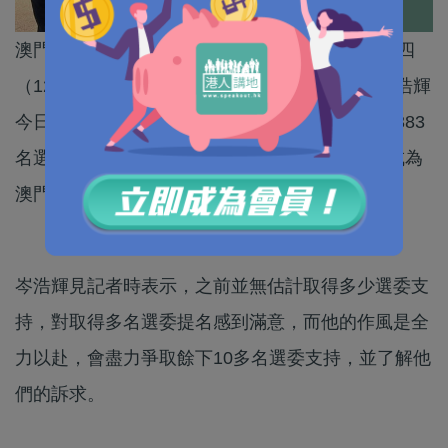
澳門行政長官選舉將於10月13日舉行，提名期周四
（12日）截止。早前辭去澳門終審法院院長的岑浩輝
今日（10日）上午向選管會提交提名表，共獲得383
名選舉委員提名，佔400名選委近96%，意味會成為
澳門第六任行政長官選舉唯一候選人。
岑浩輝見記者時表示，之前並無估計取得多少選委支
持，對取得多名選委提名感到滿意，而他的作風是全
力以赴，會盡力爭取餘下10多名選委支持，並了解他
們的訴求。