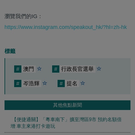
瀏覽我們的IG：
https://www.instagram.com/speakout_hk/?hl=zh-hk
標籤
#
澳門
#
行政長官選舉
#
岑浩輝
#
提名
其他焦點新聞
【便捷通關】「粵車南下」擴至灣區9市 預約名額倍
增 車主來港打卡遊玩