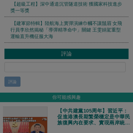
【超級工程】深中通道沉管隧道技術 獲國家科技進步
獎一等獎
【建軍節特輯】陸航海上實彈演練巾幗不讓鬚眉 女飛
行員李欣然揭秘「導彈精準命中」關鍵 王雯娟駕重型
運輸直升機征服大海
評論
評論
你可能感興趣
【中共建黨105周年】習近平：
促進港澳長期繁榮穩定是中華民
族復興內在要求、實現兩岸統一
是矢志不渝的歷史任務