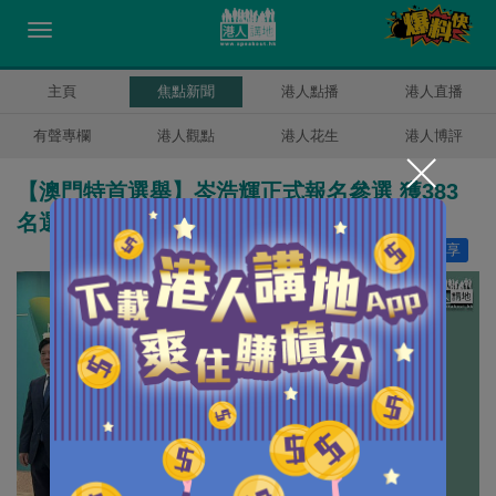
主頁
焦點新聞
港人點播
港人直播
有聲專欄
港人觀點
港人花生
港人博評
【澳門特首選舉】岑浩輝正式報名參選 獲383
名選委提名
讚好
3
分享