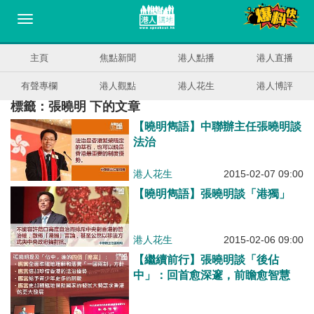
主頁
焦點新聞
港人點播
港人直播
有聲專欄
港人觀點
港人花生
港人博評
標籤：張曉明 下的文章
【曉明雋語】中聯辦主任張曉明談
法治
港人花生
2015-02-07 09:00
【曉明雋語】張曉明談「港獨」
港人花生
2015-02-06 09:00
【繼續前行】張曉明談「後佔
中」：回首愈深邃，前瞻愈智慧