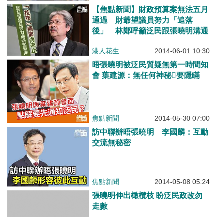
【焦點新聞】財政預算案無法五月
通過 財爺望議員努力「追落
後」 林鄭呼籲泛民跟張曉明溝通
港人花生
2014-06-01 10:30
晤張曉明被泛民質疑無第一時間知
會 葉建源：無任何神秘要隱瞞
焦點新聞
2014-05-30 07:00
訪中聯辦晤張曉明 李國麟：互動
交流無秘密
焦點新聞
2014-05-08 05:24
張曉明伸出橄欖枝 盼泛民政改勿
走數