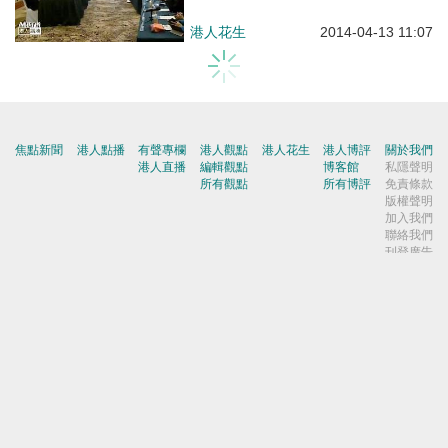
港人花生
2014-04-13 11:07
沒有更多了
焦點新聞
港人點播
有聲專欄
港人觀點
港人花生
港人博評
關於我們
港人直播
編輯觀點
博客館
私隱聲明
所有觀點
所有博評
免責條款
版權聲明
加入我們
聯絡我們
刊登廣告
爆料快
博客館
屈穎妍
|
張瑞蓮
|
顧敏康
|
《港人講地》編輯室
|
焦點短打
|
一周圈點
|
周末短打
|
劉炳章
|
梁世民
|
馬浩文
|
何濼生
|
原姿晴
|
許紹基
|
麥國華
|
郭文緯
|
錢一帆
|
秦島
|
胡曉明
|
周浩鼎
|
田北辰
|
鄔滿海
|
季霆剛
|
王惠貞
|
周伯展
|
潘麗瓊
|
葉慶寧
|
陳建強
|
馬恩國
|
周全浩
|
方舟
|
洪為民
|
鄧淑明
|
楊全盛
|
黃均瑜
|
錢志庸
|
劉國勳
|
柯創盛
|
洪錦鉉
|