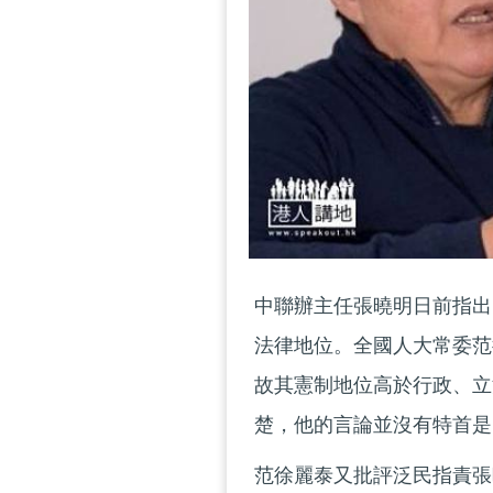
中聯辦主任張曉明日前指出
法律地位。全國人大常委范
故其憲制地位高於行政、立
楚，他的言論並沒有特首是
范徐麗泰又批評泛民指責張