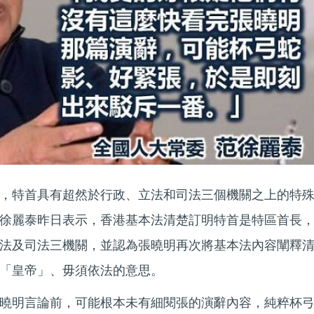
，特首具有超然於行政、立法和司法三個機關之上的特
徐麗泰昨日表示，香港基本法清楚訂明特首是特區首長
法及司法三機關，並認為張曉明再次將基本法內容闡釋
「皇帝」、毋須依法的意思。
曉明言論前，可能根本未有細閱張的演辭內容，純粹杯