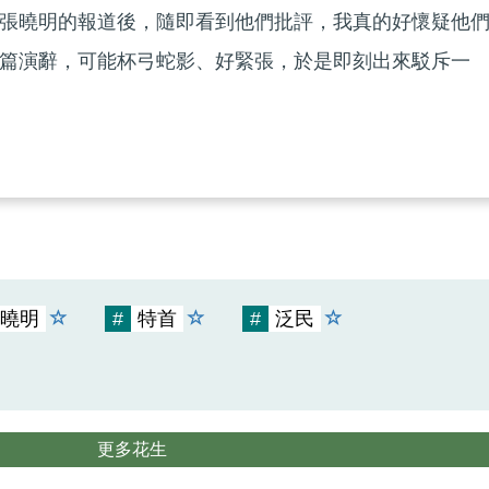
張曉明的報道後，隨即看到他們批評，我真的好懷疑他
篇演辭，可能杯弓蛇影、好緊張，於是即刻出來駁斥一
曉明
#
特首
#
泛民
更多花生