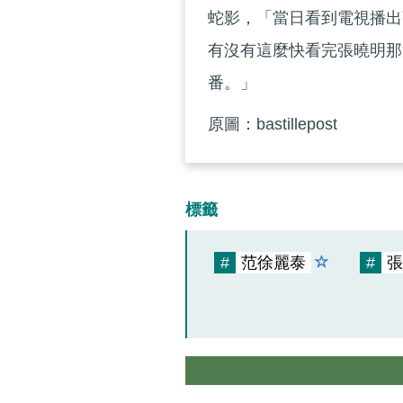
蛇影，「當日看到電視播出
有沒有這麼快看完張曉明那
番。」
原圖：bastillepost
標籤
#
范徐麗泰
#
張