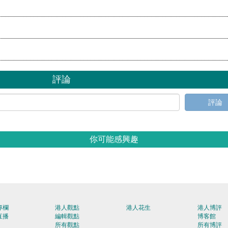
評論
評論
你可能感興趣
專欄
港人觀點
港人花生
港人博評
直播
編輯觀點
博客館
所有觀點
所有博評