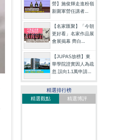
營】施俊輝走進粉嶺
新圍軍營任講者...
【名家匯聚】「今朝
更好看」名家作品展
會展揭幕 齊白...
【JUPAS放榜】東
華學院證實因人為疏
忽 誤向1.1萬申請...
殊
精選排行榜
，
精選觀點
精選博評
清
弓