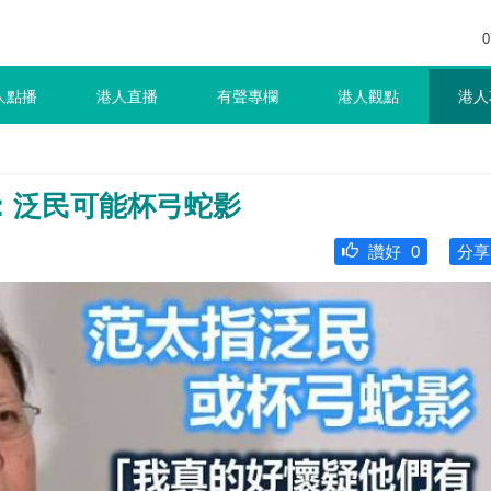
0
人點播
港人直播
有聲專欄
港人觀點
港人
：泛民可能杯弓蛇影
讚好
0
分享