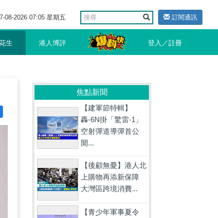
7-08-2026 07:05 星期五
訂閱通訊
花生
港人博評
登入／註冊
焦點新聞
【建軍節特輯】
轟-6N掛「驚雷-1」
空射彈道導彈首公
開...
【後顧無憂】港人北
上購物再添新保障
大灣區跨境消費...
【青少年軍事夏令