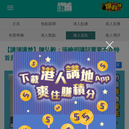
主頁
焦點新聞
港人點播
港人直播
有聲專欄
港人觀點
港人花生
港人博評
【講清講楚】陳弘毅：張曉明講話重要不在特
首是否「超然」於三個權力機關
讚好
0
分享