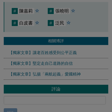
#
陳嘉莉
#
張曉明
#
白皮書
#
泛民
相關博評
【獨家文章】讓老百姓感受到公平正義
【獨家文章】堅定走自己道路的自信
【獨家文章】弘揚「兩航起義」愛國精神
評論