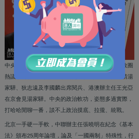
中央向泛民伸出橄欖枝，經過幾星期發酵，仍在政圈
熱議，為何民主黨見港澳辦副主任馮巍、中央邀請湯
家驊、狄志遠及李國麟出席閱兵、港澳辦主任王光亞
在京會見湯家驊。中央的政治軟功，姿態多過實際，
打哈哈閒聊一番，談不上政治摸底、拉攏、統戰。
北京一手硬一手軟，中聯辦主任張曉明在紀念《基本
法》頒布25周年論壇，論及「一國兩制」特殊性，行