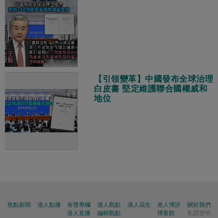
【引領變革】中國發布全球治理
白皮書 堅定維護聯合國權威和
地位
焦點新聞
港人點播
有聲專欄
港人觀點
港人花生
港人博評
關於我們
港人直播
編輯觀點
博客館
私隱聲明