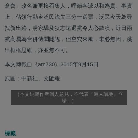
盒會」改名兼更換召集人，呼籲各派以和為貴。事實
上，佔領行動令泛民流失三分一選票，泛民今天為尋
找新出路，湯家驊及狄志遠退黨令人心散渙，近日兩
黨高層為合併傳聞闢謠，但空穴來風，未必無因，跳
出框框思維，亦並無不可。
本文轉載自《am730》2015年9月15日
原圖：中新社、文匯報
（本文純屬作者個人意見，不代表『港人講地』立
場。）
標籤