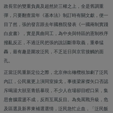
政長官的雙重負責及超然於三權之上，全是舊調重
彈，只要翻查當年《基本法》制訂時有關文獻，便一
目了然，張的發言跟去年國務院發表《一國兩制實踐
白皮書》，實是異曲同工，為中央與特區的憲制秩序
撥亂反正，不過泛民把張的說話斷章取義，重拳猛
轟，最有趣是圍攻泛民，不乏近日與京官接觸的面
孔。
正當泛民重新定位之際，北京伸出橄欖枝加劇了泛民
內訌，公民黨更上演同室操戈，事後梁家傑矢口否認
斥喝湯大狀至青筋暴現，不少人在場卻目瞪口呆，集
思會腦震盪不成，反而互罵反目。為免罵戰升級，危
及區選及新界東補選選情，泛民急忙止血，「泛民飯