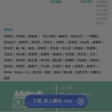
所有觀點
所有博評
免責條款
版權聲明
加入我們
聯絡我們
刊登廣告
爆料快
博客館
屈穎妍
|
張瑞蓮
|
顧敏康
|
《港人講地》編輯室
|
焦點短打
|
一周圈點
|
周末短打
|
劉炳章
|
梁世民
|
馬浩文
|
何濼生
|
原姿晴
|
許紹基
|
麥國華
|
郭文緯
|
錢一帆
|
秦島
|
胡曉明
|
周浩鼎
|
田北辰
|
鄔滿海
|
季霆剛
|
王惠貞
|
周伯展
|
潘麗瓊
|
葉慶寧
|
陳建強
|
馬恩國
|
周全浩
|
方舟
|
洪為民
|
鄧淑明
|
楊全盛
|
黃均瑜
|
錢志庸
|
劉國勳
|
柯創盛
|
洪錦鉉
|
陸頌雄
|
黃麗芳
|
嚴建平
|
甘文鋒
|
杜礎圻
|
健良
|
聶廣男
|
盧展常
|
Winter Wong
|
K2
|
梁文新
|
羅崑
|
姚銘
|
陳志豪
|
精選文章
|
林奮強
|
囍雨
© 港人講地
電郵: speakout@speakout.hk
傳真: 85228041301
All rights reserved.
版權所有 不得轉載