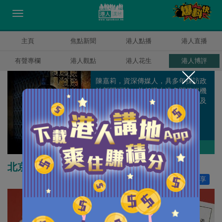
主頁
焦點新聞
港人點播
港人直播
有聲專欄
港人觀點
港人花生
港人博評
陳嘉莉，資深傳媒人，具多年採訪政
治新聞經驗，曾任職本港多間傳媒機
構，包括《東方日報》、《虎報》及
《NOW新聞台》。
陳嘉莉
作者其他博評
北京的橄欖枝
讚好
0
分享