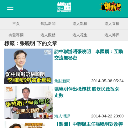
主頁
焦點新聞
港人點播
港人直播
有聲專欄
港人觀點
港人花生
港人博評
標籤：張曉明 下的文章
訪中聯辦晤張曉明 李國麟：互動
交流無秘密
焦點新聞
2014-05-08 05:24
張曉明伸出橄欖枝 盼泛民政改勿
走數
港人博評
2014-04-22 23:00
【製圖】中聯辦主任張曉明對改善