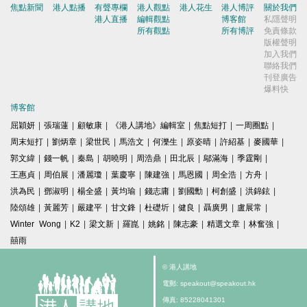
焦點新聞
港人點播
有聲專欄
港人觀點
港人花生
港人博評
關於我們
港人直播
編輯觀點
博客館
私隱聲明
所有觀點
所有博評
免責條款
版權聲明
加入我們
聯絡我們
刊登廣告
爆料快
博客館
屈穎妍
|
張瑞蓮
|
顧敏康
|
《港人講地》編輯室
|
焦點短打
|
一周圈點
|
周末短打
|
劉炳章
|
梁世民
|
馬浩文
|
何濼生
|
原姿晴
|
許紹基
|
麥國華
|
郭文緯
|
錢一帆
|
秦島
|
胡曉明
|
周浩鼎
|
田北辰
|
鄔滿海
|
季霆剛
|
王惠貞
|
周伯展
|
潘麗瓊
|
葉慶寧
|
陳建強
|
馬恩國
|
周全浩
|
方舟
|
洪為民
|
鄧淑明
|
楊全盛
|
黃均瑜
|
錢志庸
|
劉國勳
|
柯創盛
|
洪錦鉉
|
陸頌雄
|
黃麗芳
|
嚴建平
|
甘文鋒
|
杜礎圻
|
健良
|
聶廣男
|
盧展常
|
Winter Wong
|
K2
|
梁文新
|
羅崑
|
姚銘
|
陳志豪
|
精選文章
|
林奮強
|
囍雨
© 港人講地
電郵: speakout@speakout.hk
傳真: 85228041301