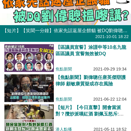
【短片】【笑聞一分鐘】依家先話返屋企餵貓 被DQ劉偉聰搵嚟講?
港人點播
2021-10-01 18:22
【區議員宣誓】涂謹申等10名九龍
區區議員 宣誓無效被DQ
焦點新聞
2021-09-29 19:34
【焦點新聞】劉偉聰任唐英傑辯護
律師 顧敏康質疑或存在風險
焦點新聞
2021-06-22 12:04
【短片】【今日直擊】開會當派
對？攬炒派嘆紅酒 劉佩玉怒斥:令
區議會蒙羞!
港人點播
2021-05-11 18:52