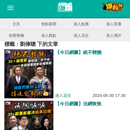
主頁
焦點新聞
港人點播
港人直播
有聲專欄
港人觀點
港人花生
港人博評
標籤：劉偉聰 下的文章
【今日網圖】絕不輕饒
港人花生
2024-05-30 17:30
【今日網圖】法網恢恢