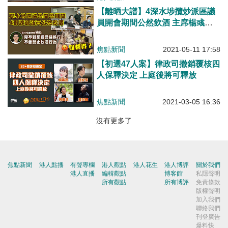
【離晒大譜】4深水埗攬炒派區議
員開會期間公然飲酒 主席楊彧包
庇：見不到該行為影響會議進行、
不會禁止
焦點新聞
2021-05-11 17:58
【初選47人案】律政司撤銷覆核四
人保釋決定 上庭後將可釋放
焦點新聞
2021-03-05 16:36
沒有更多了
焦點新聞
港人點播
有聲專欄
港人觀點
港人花生
港人博評
關於我們
港人直播
編輯觀點
博客館
私隱聲明
所有觀點
所有博評
免責條款
版權聲明
加入我們
聯絡我們
刊登廣告
爆料快