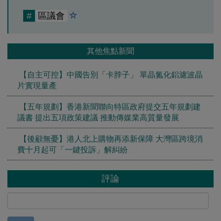
#
區議會
其他焦點新聞
【自主可控】中國告別「卡脖子」 單晶氮化鋁濾波晶
片實現量產
【五年規劃】香港新聞聯向特區政府提交五年規劃建
議書 提出五項政策建議 推動傳媒業高質量發展
【後顧無憂】港人北上購物再添新保障 大灣區跨境消
費十月起可「一鍵投訴」解糾紛
評論