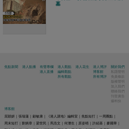
墓
焦點新聞
港人點播
有聲專欄
港人觀點
港人花生
港人博評
關於我們
港人直播
編輯觀點
博客館
私隱聲明
所有觀點
所有博評
免責條款
版權聲明
加入我們
聯絡我們
刊登廣告
爆料快
博客館
屈穎妍
|
張瑞蓮
|
顧敏康
|
《港人講地》編輯室
|
焦點短打
|
一周圈點
|
周末短打
|
劉炳章
|
梁世民
|
馬浩文
|
何濼生
|
原姿晴
|
許紹基
|
麥國華
|