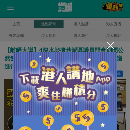
主頁
焦點新聞
港人點播
港人直播
有聲專欄
港人觀點
港人花生
港人博評
【離晒大譜】4深水埗攬炒派區議員開會期間公
然飲酒 主席楊彧包庇：見不到該行為影響會議
進行、不會禁止
讚好
39
分享