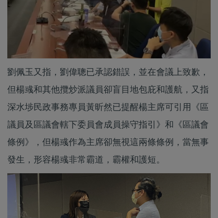
劉佩玉又指，劉偉聰已承認錯誤，並在會議上致歉，
但楊彧和其他攬炒派議員卻盲目地包庇和護航，又指
深水埗民政事務專員黃昕然已提醒楊主席可引用《區
議員及區議會轄下委員會成員操守指引》和《區議會
條例》，但楊彧作為主席卻無視這兩條條例，當無事
發生，形容楊彧非常霸道，霸權和護短。