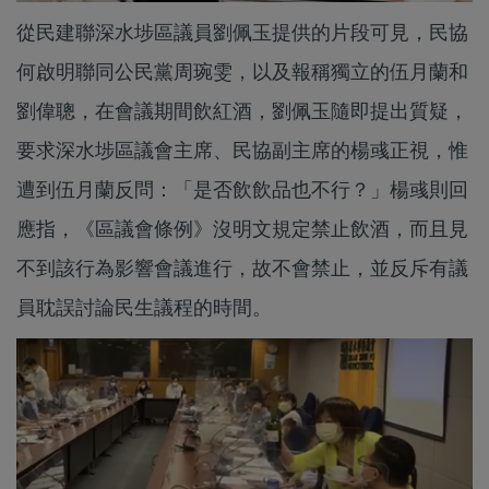
從民建聯深水埗區議員劉佩玉提供的片段可見，民協
何啟明聯同公民黨周琬雯，以及報稱獨立的伍月蘭和
劉偉聰，在會議期間飲紅酒，劉佩玉隨即提出質疑，
要求深水埗區議會主席、民協副主席的楊彧正視，惟
遭到伍月蘭反問：「是否飲飲品也不行？」楊彧則回
應指，《區議會條例》沒明文規定禁止飲酒，而且見
不到該行為影響會議進行，故不會禁止，並反斥有議
員耽誤討論民生議程的時間。