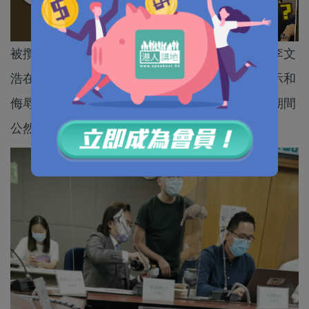
被攬炒派把持的深水埗區議會亂象不斷，繼早前李文
浩在議員辦事處張貼「藍絲與狗不得內進」的告示和
侮辱中國人是過街老鼠後，再爆出有議員在開會期間
公然飲酒。