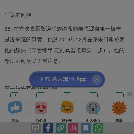
串謀的起始
38. 在立法會贏取過半數議席的構想源自第一被告，
是沒爭議的事實。他於2019年12月在蘋果日報發表
他的想法（立會奪半 走向真普選重要一步）。他的
想法引起泛民主派注意。
第一被告宣傳35+計劃
3
1
2
1
1
39. 不爭議的是，第一被告在報章和臉書發表了多篇
文章宣傳35+計劃，以及行使否決權手段迫使行政長
好正
心心眼
好好笑
令人傷心
嬲爆
官對五大訴求讓步的想法。