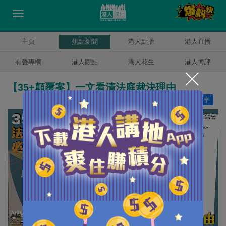
主頁
焦點新聞
港人點播
港人直播
有聲專欄
港人觀點
港人花生
港人博評
【35+顛覆案】一文看清法庭裁決理由
讚好
9
分享