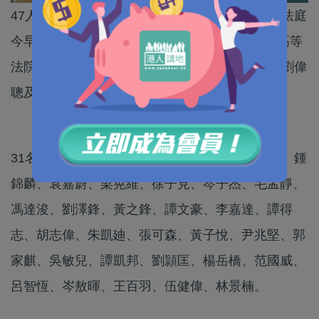
47人因參與民主派初選涉串謀顛覆國家政權案，法庭
今早（30日）對16名不認罪被告作出裁決。3名高等
法院國安法指定法官裁定，當中14名被告罪成，劉偉
聰及李予信則罪名不成立。
31名早前認罪被告包括戴耀廷、區諾軒、趙家賢、鍾
錦麟、袁嘉蔚、梁晃維、徐子見、岑子杰、毛孟靜、
馮達浚、劉澤鋒、黃之鋒、譚文豪、李嘉達、譚得
志、胡志偉、朱凱廸、張可森、黃子悅、尹兆堅、郭
家麒、吳敏兒、譚凱邦、劉頴匡、楊岳橋、范國威、
呂智恆、岑敖暉、王百羽、伍健偉、林景楠。