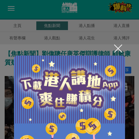
主頁
焦點新聞
港人點播
港人直播
有聲專欄
港人觀點
港人花生
港人博評
【焦點新聞】劉偉聰任唐英傑辯護律師 顧敏康
質疑或存在風險
讚好
6
分享