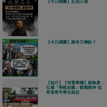
【今日網圖】反思己過
【今日網圖】羅奇又轉軚？
【短片】【有聲專欄】顧敏康：
弘揚「兩航起義」愛國精神 從
香港青年學生做起