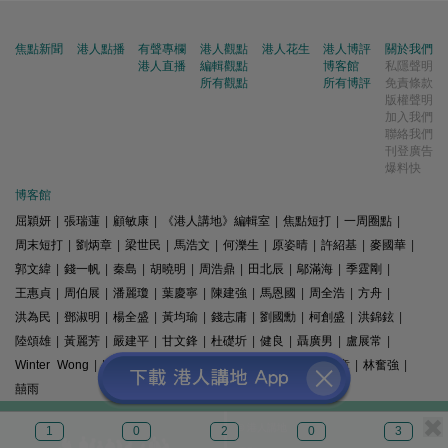
焦點新聞
港人點播
有聲專欄
港人觀點
港人花生
港人博評
關於我們
港人直播
編輯觀點
博客館
私隱聲明
所有觀點
所有博評
免責條款
版權聲明
加入我們
聯絡我們
刊登廣告
爆料快
博客館
屈穎妍
|
張瑞蓮
|
顧敏康
|
《港人講地》編輯室
|
焦點短打
|
一周圈點
|
周末短打
|
劉炳章
|
梁世民
|
馬浩文
|
何濼生
|
原姿晴
|
許紹基
|
麥國華
|
郭文緯
|
錢一帆
|
秦島
|
胡曉明
|
周浩鼎
|
田北辰
|
鄔滿海
|
季霆剛
|
王惠貞
|
周伯展
|
潘麗瓊
|
葉慶寧
|
陳建強
|
馬恩國
|
周全浩
|
方舟
|
洪為民
|
鄧淑明
|
楊全盛
|
黃均瑜
|
錢志庸
|
劉國勳
|
柯創盛
|
洪錦鉉
|
陸頌雄
|
黃麗芳
|
嚴建平
|
甘文鋒
|
杜礎圻
|
健良
|
聶廣男
|
盧展常
|
Winter Wong
|
K2
|
梁文新
|
羅崑
|
姚銘
|
陳志豪
|
精選文章
|
林奮強
|
囍雨
© 港人講地
1
0
2
0
3