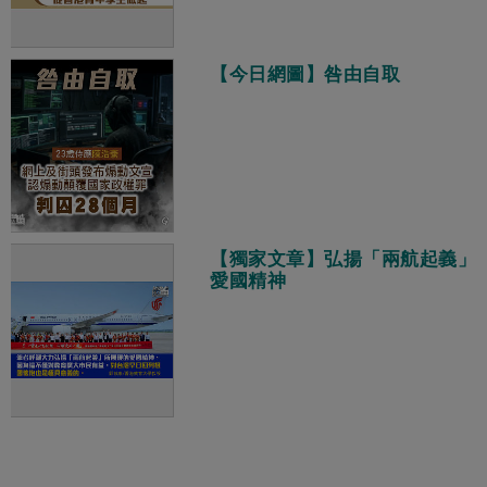
【今日網圖】咎由自取
【獨家文章】弘揚「兩航起義」
愛國精神