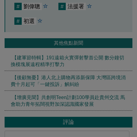
#
劉偉聰
#
法援署
#
初選
其他焦點新聞
【建軍節特輯】191遠箱火實彈射擊首公開 數分鐘切
換模塊展遠程精準打擊力
【後顧無憂】港人北上購物再添新保障 大灣區跨境消
費十月起可「一鍵投訴」解糾紛
【增廣見聞】共創明Teen計劃100學員赴貴州交流 馬
會助力青年拓闊視野加深認識國家發展
評論