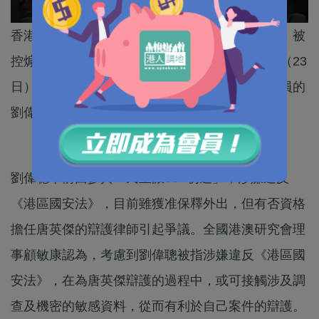
香港首宗違反《港區國安法》案件的被告唐英傑，被
控煽動他人分裂國家及恐怖活動罪，案件於周三（23
日）於高等法院開審。身兼大律師及深水埗區議員的
劉偉聰，獲法援署委派為被告唐英傑的代表律師。
劉偉聰早前因參與「民主派35+初選」，涉嫌違反
《港區國安法》，目前雖獲准保釋外出，但有否資格
擔任唐英傑的辯護律師引起爭議。全國港澳研究會理
事顧敏康認為，考慮到劉偉聰被指涉嫌違反《港區國
安法》，在為唐英傑辯護的過程中，或可接觸涉及調
查及機密的敏感資料，從而有利於自己案件的辯護。