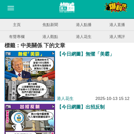
主頁
焦點新聞
港人點播
港人直播
有聲專欄
港人觀點
港人花生
港人博評
標籤：中美關係 下的文章
【今日網圖】無懼「美霸」
港人花生
2025-10-13 15:12
【今日網圖】出招反制