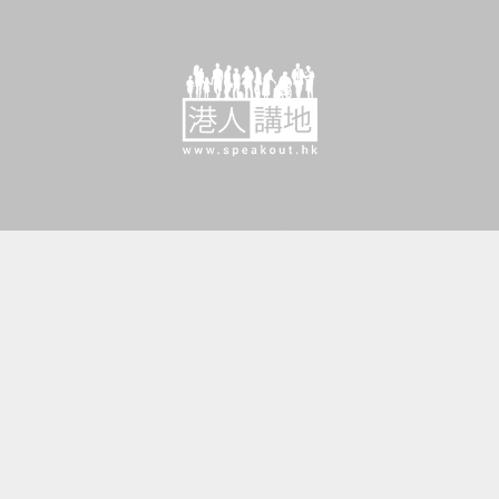
【短片】【焦點·人物】 「滑雪女神」霸氣回應美政客質疑 谷愛凌：因我贏比賽他們才在意！
港人點播
02-28 14:00
【今日網圖】神回應
港人花生
02-25 07:00
【今日網圖】理直氣壯