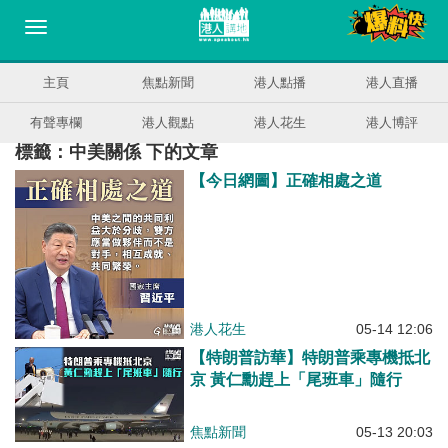
主頁
焦點新聞
港人點播
港人直播
有聲專欄
港人觀點
港人花生
港人博評
標籤：中美關係 下的文章
【今日網圖】正確相處之道
港人花生
05-14 12:06
【特朗普訪華】特朗普乘專機抵北
京 黃仁勳趕上「尾班車」隨行
焦點新聞
05-13 20:03