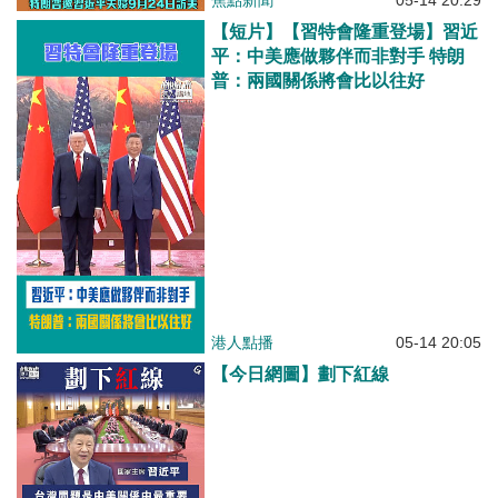
焦點新聞
05-14 20:29
【短片】【習特會隆重登場】習近
平：中美應做夥伴而非對手 特朗
普：兩國關係將會比以往好
港人點播
05-14 20:05
【今日網圖】劃下紅線