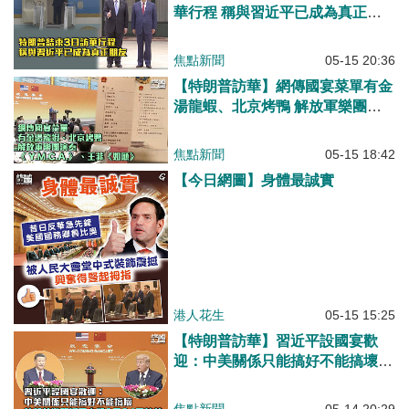
華行程 稱與習近平已成為真正朋
友
焦點新聞
05-15 20:36
【特朗普訪華】網傳國宴菜單有金
湯龍蝦、北京烤鴨 解放軍樂團演
奏《 Y.M.C.A.》 、王菲《如願》
焦點新聞
05-15 18:42
【今日網圖】身體最誠實
港人花生
05-15 15:25
【特朗普訪華】習近平設國宴歡
迎：中美關係只能搞好不能搞壞
特朗普邀習近平夫婦9月24日訪美