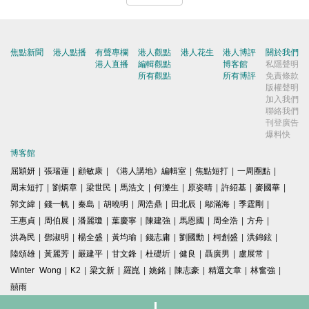
焦點新聞
港人點播
有聲專欄
港人觀點
港人花生
港人博評
關於我們
港人直播
編輯觀點
博客館
私隱聲明
所有觀點
所有博評
免責條款
版權聲明
加入我們
聯絡我們
刊登廣告
爆料快
博客館
屈穎妍
|
張瑞蓮
|
顧敏康
|
《港人講地》編輯室
|
焦點短打
|
一周圈點
|
周末短打
|
劉炳章
|
梁世民
|
馬浩文
|
何濼生
|
原姿晴
|
許紹基
|
麥國華
|
郭文緯
|
錢一帆
|
秦島
|
胡曉明
|
周浩鼎
|
田北辰
|
鄔滿海
|
季霆剛
|
王惠貞
|
周伯展
|
潘麗瓊
|
葉慶寧
|
陳建強
|
馬恩國
|
周全浩
|
方舟
|
洪為民
|
鄧淑明
|
楊全盛
|
黃均瑜
|
錢志庸
|
劉國勳
|
柯創盛
|
洪錦鉉
|
陸頌雄
|
黃麗芳
|
嚴建平
|
甘文鋒
|
杜礎圻
|
健良
|
聶廣男
|
盧展常
|
Winter Wong
|
K2
|
梁文新
|
羅崑
|
姚銘
|
陳志豪
|
精選文章
|
林奮強
|
囍雨