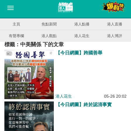
主頁
焦點新聞
港人點播
港人直播
有聲專欄
港人觀點
港人花生
港人博評
標籤：中美關係 下的文章
【今日網圖】跨國善舉
港人花生
05-26 20:02
【今日網圖】終於認清事實