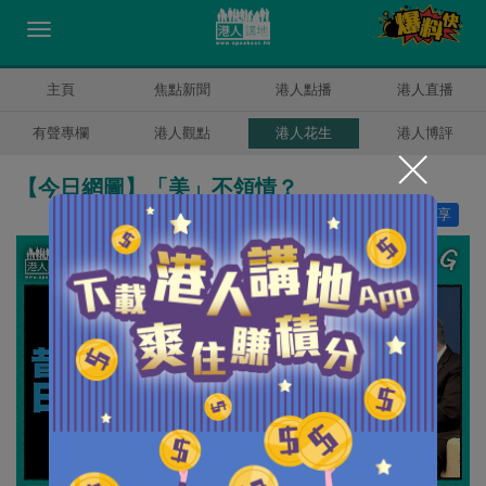
主頁
焦點新聞
港人點播
港人直播
有聲專欄
港人觀點
港人花生
港人博評
【今日網圖】「美」不領情？
讚好
17
分享