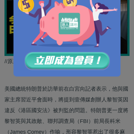
//原來喺侵侵眼中，黎智英只不過係條麻煩友～//
美國總統特朗普於訪華前在白宮向記者表示，他與國
家主席習近平會面時，將提到壹傳媒創辦人黎智英因
違反《港區國安法》被判監的問題。特朗普更一度將
黎智英與其政敵、聯邦調查局（FBI）前局長科米
（James Comey）作喻，形容黎智英惹出了很多麻