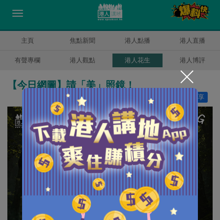
主頁
焦點新聞
港人點播
港人直播
有聲專欄
港人觀點
港人花生
港人博評
【今日網圖】請「美」照鏡！
讚好
11
分享