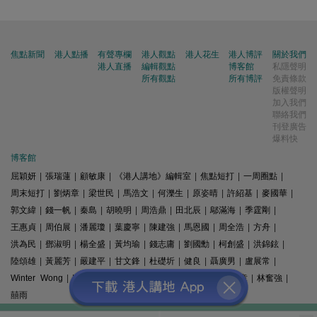
焦點新聞
港人點播
有聲專欄
港人觀點
港人花生
港人博評
關於我們
港人直播
編輯觀點
博客館
私隱聲明
所有觀點
所有博評
免責條款
版權聲明
加入我們
聯絡我們
刊登廣告
爆料快
博客館
屈穎妍
|
張瑞蓮
|
顧敏康
|
《港人講地》編輯室
|
焦點短打
|
一周圈點
|
周末短打
|
劉炳章
|
梁世民
|
馬浩文
|
何濼生
|
原姿晴
|
許紹基
|
麥國華
|
郭文緯
|
錢一帆
|
秦島
|
胡曉明
|
周浩鼎
|
田北辰
|
鄔滿海
|
季霆剛
|
王惠貞
|
周伯展
|
潘麗瓊
|
葉慶寧
|
陳建強
|
馬恩國
|
周全浩
|
方舟
|
洪為民
|
鄧淑明
|
楊全盛
|
黃均瑜
|
錢志庸
|
劉國勳
|
柯創盛
|
洪錦鉉
|
陸頌雄
|
黃麗芳
|
嚴建平
|
甘文鋒
|
杜礎圻
|
健良
|
聶廣男
|
盧展常
|
Winter Wong
|
K2
|
梁文新
|
羅崑
|
姚銘
|
陳志豪
|
精選文章
|
林奮強
|
囍雨