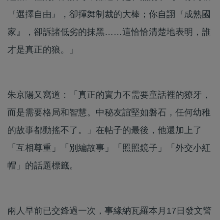
『選擇自由』，卻揮舞制裁的大棒；你自詡『成熟國
家』，卻訴諸低劣的抹黑……這恰恰清楚地表明，誰
才是真正的狼。」
朱京陽又寫道：「真正的實力不需要童話裡的獠牙，
而是需要格局和智慧。中秘友誼堅如磐石，任何幼稚
的故事都動搖不了。」在帖子的最後，他還加上了
「互相尊重」「別編故事」「照照鏡子」「外交小紅
帽」的話題標籤。
兩人早前已交鋒過一次，事緣納瓦羅本月17日發文警