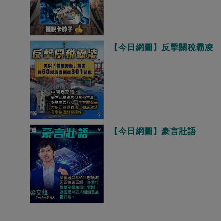
【今日網圖】反擊關稅霸凌
【今日網圖】豪言壯語