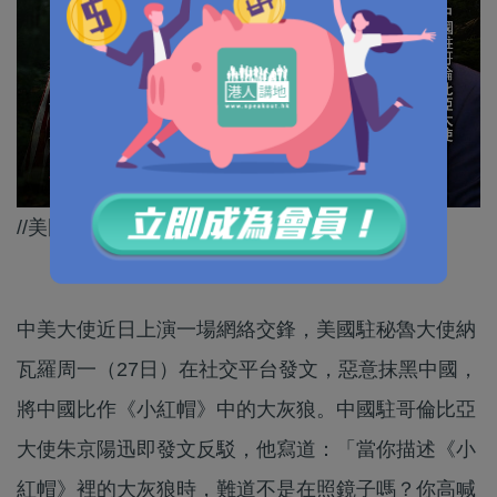
//美國呢隻大灰狼蝦蝦霸霸，威脅全球！//
中美大使近日上演一場網絡交鋒，美國駐秘魯大使納
瓦羅周一（27日）在社交平台發文，惡意抹黑中國，
將中國比作《小紅帽》中的大灰狼。中國駐哥倫比亞
大使朱京陽迅即發文反駁，他寫道：「當你描述《小
紅帽》裡的大灰狼時，難道不是在照鏡子嗎？你高喊