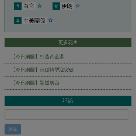
#
白宮
#
伊朗
#
中美關係
更多花生
【今日網圖】打造黃金港
【今日網圖】低碳轉型迎突破
【今日網圖】馳援廣西
評論
評論