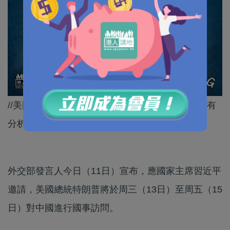
//美國對伊朗嘅戰爭仲未結束，特朗普今次訪華，有
分析就指佢係嚟中國求救，大家又點睇？//
外交部發言人今日（11日）宣布，應國家主席習近平
邀請，美國總統特朗普將於周三（13日）至周五（15
日）對中國進行國事訪問。