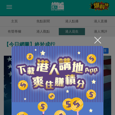
主頁
焦點新聞
港人點播
港人直播
有聲專欄
港人觀點
港人花生
港人博評
【今日網圖】終於成行
讚好
5
分享