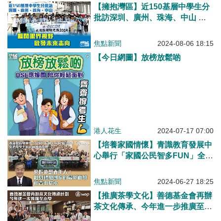
【擁抱灣區】近150基層中學生分
批訪深圳、廣州、珠海、中山 擴
闊眼界視野、啟發未來路向
焦點新聞
2024-08-06 18:15
【今日網圖】放榜放鬆啲
港人花生
2024-07-17 07:00
【培養家國情懷】青識教育發展中
心舉行「家國公民智多FUN」全港
中學生知識競賽頒獎禮 梁振英籲
青年人：親身體驗國家的最新面貌
焦點新聞
2024-06-27 18:25
和青山綠水
【推廣茶學文化】善德基金會再辦
茶文化傳承、今年進一步推廣至小
學 鼓勵學生續為弘揚中華文化貢