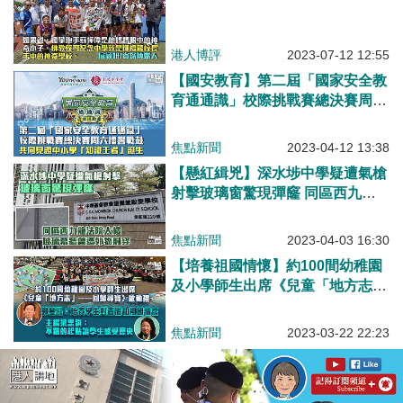
港人博評
2023-07-12 12:55
【國安教育】第二屆「國家安全教
育通通識」校際挑戰賽總決賽周六
上演 共同見證中小學「知識王
者」誕生
焦點新聞
2023-04-12 13:38
【懸紅緝兇】深水埗中學疑遭氣槍
射擊玻璃窗驚現彈窿 同區西九龍
法院大樓玻璃幕牆曾遭外物射穿
焦點新聞
2023-04-03 16:30
【培養祖國情懷】約100間幼稚園
及小學師生出席《兒童「地方志」
——回歸尋寶》啟動禮 主編梁思
韻：不錯的起點讓學生感受歷史
焦點新聞
2023-03-22 22:23
郭基泓：培養學生對香港和祖國情
懷