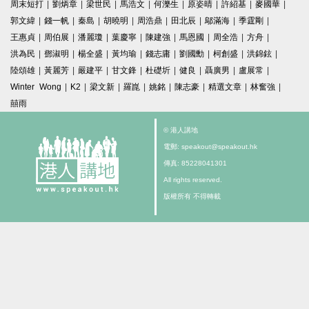
周末短打
|
劉炳章
|
梁世民
|
馬浩文
|
何濼生
|
原姿晴
|
許紹基
|
麥國華
|
郭文緯
|
錢一帆
|
秦島
|
胡曉明
|
周浩鼎
|
田北辰
|
鄔滿海
|
季霆剛
|
王惠貞
|
周伯展
|
潘麗瓊
|
葉慶寧
|
陳建強
|
馬恩國
|
周全浩
|
方舟
|
洪為民
|
鄧淑明
|
楊全盛
|
黃均瑜
|
錢志庸
|
劉國勳
|
柯創盛
|
洪錦鉉
|
陸頌雄
|
黃麗芳
|
嚴建平
|
甘文鋒
|
杜礎圻
|
健良
|
聶廣男
|
盧展常
|
Winter Wong
|
K2
|
梁文新
|
羅崑
|
姚銘
|
陳志豪
|
精選文章
|
林奮強
|
囍雨
© 港人講地
電郵: speakout@speakout.hk
傳真: 85228041301
All rights reserved.
版權所有 不得轉載