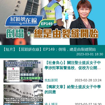
【短片】【屈穎妍在線】EP149：倒塌，總是由裂縫開始
有聲專欄
2023-03-01 18:30
【社會良心】關注聖士提反女子中
學涉拒軍裝警進校、促校方公開片
段還原真相 香港政研會：全力支
持屈穎妍！
焦點新聞
2023-02-28 13:24
【獨家文章】給聖士提反女子中學
的回應
港人博評
2023-02-27 16:30