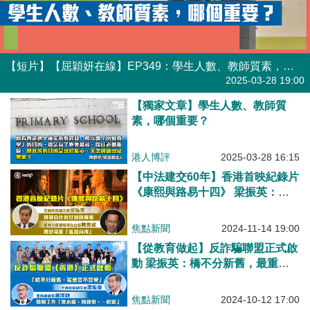
【短片】【屈穎妍在線】EP349：學生人數、教師質素，哪個重要？
有聲專欄
2025-03-28 19:00
【獨家文章】學生人數、教師質
素，哪個重要？
港人博評
2025-03-28 16:15
【中法建交60年】香港首映紀錄片
《康熙與路易十四》 梁振英：穗
港合作做好國際傳播、廣州市廣播
電視台台長陳家成：穗好電影「進
焦點新聞
2024-11-14 19:00
港向海」
【從教育做起】反詐騙聯盟正式啟
動 梁振英：橋不分新舊，最重要
不要受 蕭澤頤：防騙工作「從小
做、持續做、一起做」
焦點新聞
2024-10-12 17:00