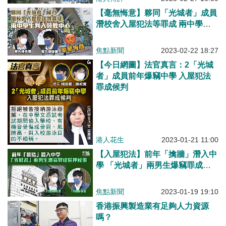
【毫無悔意】夥同「光城者」成員
潛校舍入屋犯法等罪成 兩中學生
判入勞教中心
焦點新聞
2023-02-22 18:27
【今日網圖】法官真言：2「光城
者」成員前年爆竊中學 入屋犯法
罪成候判
港人花生
2023-01-21 11:00
【入屋犯法】前年「擒牆」潛入中
學 「光城者」兩男生爆竊罪成還
押候懲
焦點新聞
2023-01-19 19:10
香港振興製造業有足夠人力資源
嗎？