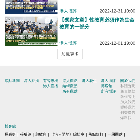
港人博評
2022-12-31 10:00
【獨家文章】性教育必須作為生命
教育的一部分
港人博評
2022-12-01 19:00
加載更多
焦點新聞
港人點播
有聲專欄
港人觀點
港人花生
港人博評
關於我們
港人直播
編輯觀點
博客館
私隱聲明
所有觀點
所有博評
免責條款
版權聲明
加入我們
聯絡我們
刊登廣告
爆料快
博客館
屈穎妍
|
張瑞蓮
|
顧敏康
|
《港人講地》編輯室
|
焦點短打
|
一周圈點
|