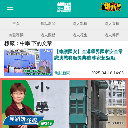
主頁
焦點新聞
港人點播
港人直播
有聲專欄
港人觀點
港人花生
港人博評
標籤：中學 下的文章
【維護國安】全港學界國家安全常
識挑戰賽頒獎典禮 李家超勉勵學
生： 一同成為國家安全守護者
焦點新聞
2025-04-16 14:06