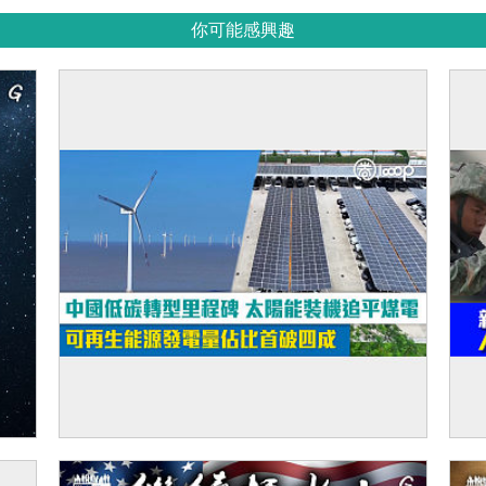
你可能感興趣
【短片】中國低碳轉型里程碑 太陽能裝機追
【
平煤電 可再生能源發電量佔比首破四成
筒