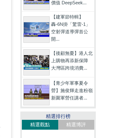
價值 DeepSeek...
的
【建軍節特輯】
是
轟-6N掛「驚雷-1」
空射彈道導彈首公
開...
【後顧無憂】港人北
，
上購物再添新保障
大灣區跨境消費...
【青少年軍事夏令
營】施俊輝走進粉嶺
新圍軍營任講者...
精選排行榜
精選觀點
精選博評
必
聲