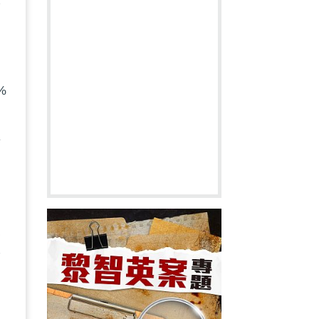
%
一
所
落
而