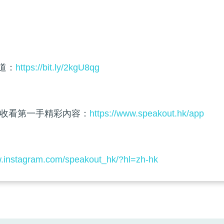
頻道：
https://bit.ly/2kgU8qg
收看第一手精彩內容：
https://www.speakout.hk/app
w.instagram.com/speakout_hk/?hl=zh-hk