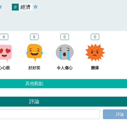
#
經濟
6
6
0
0
心心眼
好好笑
令人傷心
嬲爆
其他觀點
評論
評論