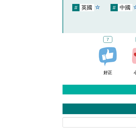
#
英國
#
中國
7
好正