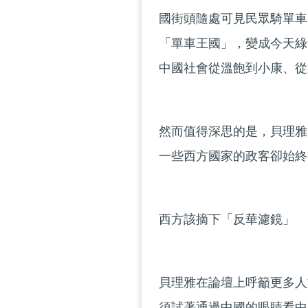
國街頭隨處可見民眾騎單車
「單車王國」，變成今天綠
中國社會從溫飽到小康、從
然而值得深思的是，貝理雅
一些西方國家的政客卻始終
西方該摘下「反華濾鏡」
貝理雅在論壇上呼籲更多人
須試著通過中國的眼睛看中