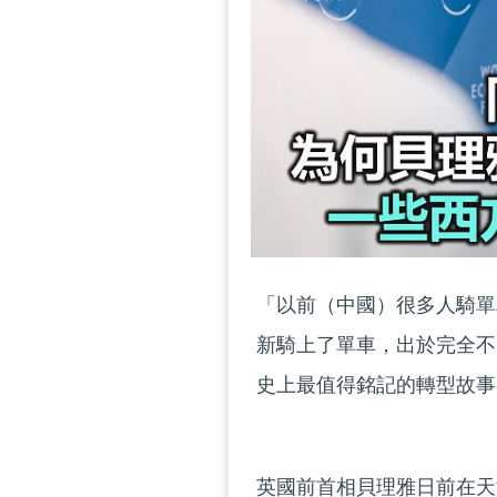
「以前（中國）很多人騎單
新騎上了單車，出於完全不
史上最值得銘記的轉型故事
英國前首相貝理雅日前在天