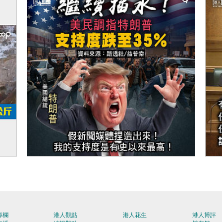
」！
【今日網圖】繼續插水！
【
專欄
港人觀點
港人花生
港人博評