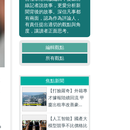
線記者說故事，更愛分析新
聞背後的故事。深信凡事都
有兩面，認為作為評論人，
有責任提出適切的觀點與角
度，讓讀者正面思考。
編輯觀點
所有觀點
重
焦點新聞
歷
【打臉羅奇】外籍專
才據報陸續回流 甲
廈出租率改善豪...
【人工智能】國產大
模型競爭不比價格比
中