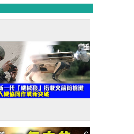
建軍節特輯】新一代「機械狼」搭載火箭
搶灘 人機協同作戰新突破