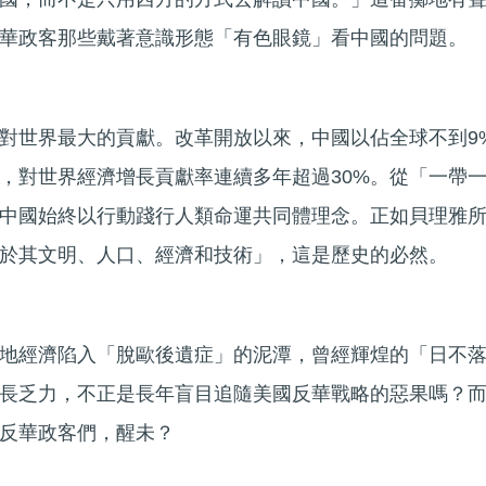
華政客那些戴著意識形態「有色眼鏡」看中國的問題。
對世界最大的貢獻。改革開放以來，中國以佔全球不到9
口，對世界經濟增長貢獻率連續多年超過30%。從「一帶
中國始終以行動踐行人類命運共同體理念。正如貝理雅
於其文明、人口、經濟和技術」，這是歷史的必然。
地經濟陷入「脫歐後遺症」的泥潭，曾經輝煌的「日不
長乏力，不正是長年盲目追隨美國反華戰略的惡果嗎？
反華政客們，醒未？