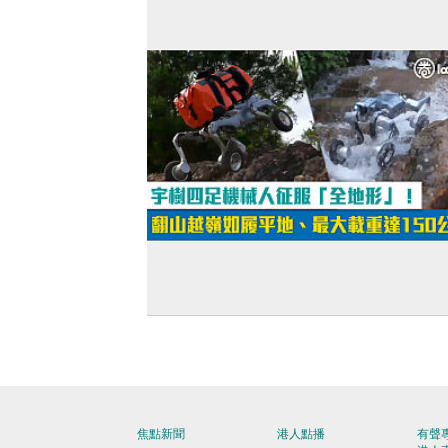
【短片】宇樹四足機械人征服「全地形
翻山越嶺如履平地、最大載重達150公斤
焦點新聞
港人點播
有聲