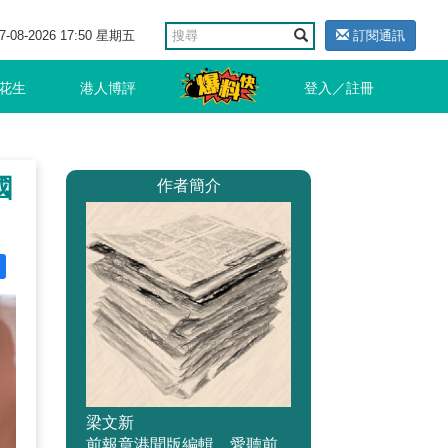
7-08-2026 17:50 星期五
訂閱通訊
花生
港人博評
登入／註冊
國
作者簡介
梁文新
前報章港聞版編輯，愛聽前