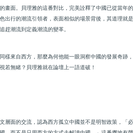
的畫面。貝理雅的這番對比，完美詮釋了中國已從當年
色出行的潮流引領者，表面相似的場景背後，其道理就
追趕潮流到定義潮流的變革。
同樣來自西方，那麼為何他能一眼洞察中國的發展奇跡
視若無睹？貝理雅就在論壇上一語道破！
文層面的交流，認為西方孤立中國並不是明智政策​，「
國，而不是只用西方的方式去解讀中國。」這番擲地有