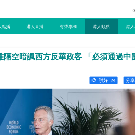
0
人點播
港人直播
有聲專欄
港人觀點
港人
雅隔空暗諷西方反華政客 「必須通過中
讚好
24
分享